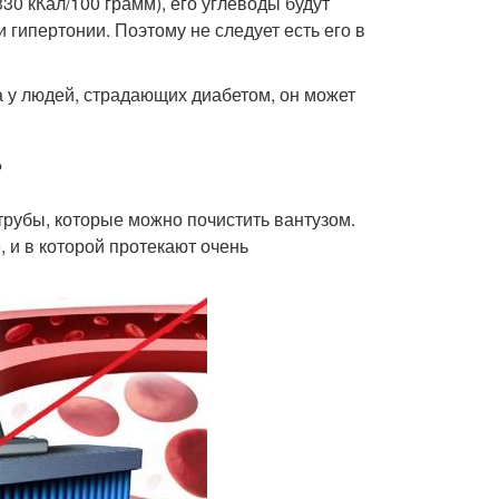
30 кКал/100 грамм), его углеводы будут
 гипертонии. Поэтому не следует есть его в
а у людей, страдающих диабетом, он может
?
трубы, которые можно почистить вантузом.
 и в которой протекают очень