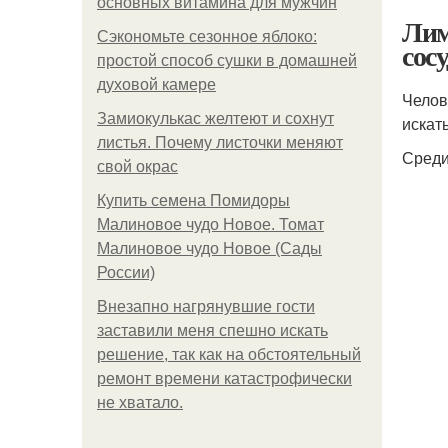
основных витамина для мужчин
Лим
Сэкономьте сезонное яблоко:
сос
простой способ сушки в домашней
духовой камере
Челов
Замиокулькас желтеют и сохнут
искат
листья. Почему листочки меняют
Среди
свой окрас
Купить семена Помидоры
Малиновое чудо Новое. Томат
Малиновое чудо Новое (Сады
России)
Внезапно нагрянувшие гости
заставили меня спешно искать
решение, так как на обстоятельный
ремонт времени катастрофически
не хватало.