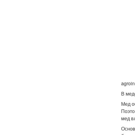
agroin
В мед
Мед о
Поэто
мед в
Основ