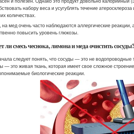
асен и полезен. Однако это продукт довольно калорийный (3
бствовать набору веса и усугублять течение атеросклероза и
их количествах.
, на мед очень часто наблюдаются аллергические реакции, 
твенно повысить уровень глюкозы.
 ли смесь чеснока, лимона и меда очистить сосуды
ачала следует понять, что сосуды — это не водопроводные 
ы — это живая ткань, которая имеет свое сложное строение,
опонимаемые биологические реакции.