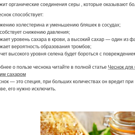
жит органические соединения серы , которые оказывают бо
еснок способствует:
жению холестерина и уменьшению бляшек в сосудах;
собствует снижению давления;
жает уровень сахара в крови, а высокий сахар — один из ф
жает вероятность образования тромбов;
счет высокого уровня селена будет бороться с повреждением
бнее о пользе чеснока читайте в полной статье
Чеснок для 
им сахаром
снок — это специя, при больших количествах он вредит при
зве, его нужно исключить.