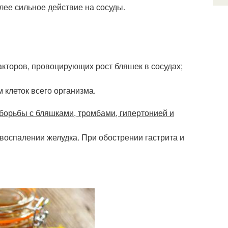
лее сильное действие на сосуды.
акторов, провоцирующих рост бляшек в сосудах;
 клеток всего организма.
борьбы с бляшками, тромбами, гипертонией и
 воспалении желудка. При обострении гастрита и