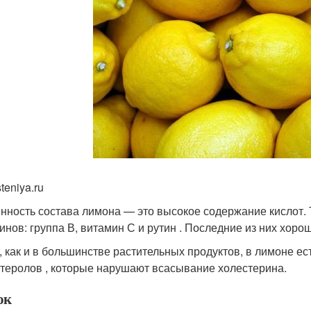
teniya.ru
нность состава лимона — это высокое содержание кислот. Т
инов: группа В, витамин С и рутин . Последние из них хоро
, как и в большинстве растительных продуктов, в лимоне ес
теролов , которые нарушают всасывание холестерина.
ок