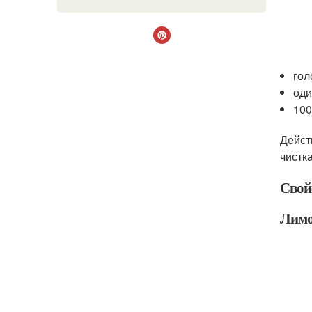
гол
оди
100
Дейст
чистк
Свой
Лим