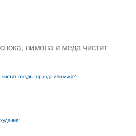
еснока, лимона и меда чистит
а чистит сосуды: правда или миф?
охудения: