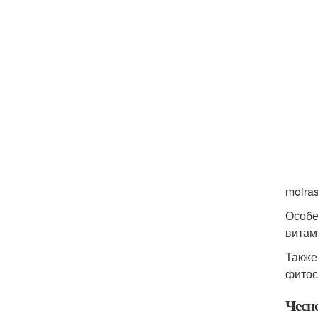
moiras
Особе
витам
Также
фитос
Чесн