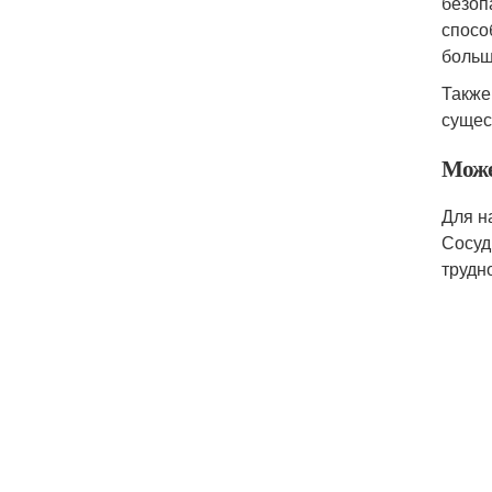
безоп
спосо
больш
Также
сущес
Может
Для н
Сосуд
трудн