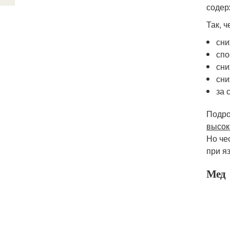
содер
Так, ч
сни
спо
сни
сни
за 
Подро
высок
Но че
при я
Мед