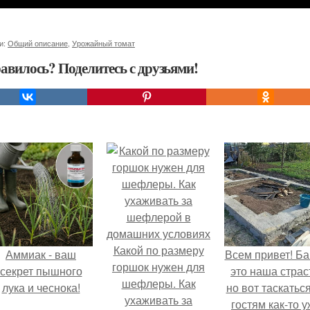
и:
Общий описание
,
Урожайный томат
авилось? Поделитесь с друзьями!
Какой по размеру
Аммиак - ваш
Всем привет! Ба
горшок нужен для
секрет пышного
это наша страс
шефлеры. Как
лука и чеснока!
но вот таскатьс
ухаживать за
гостям как-то 