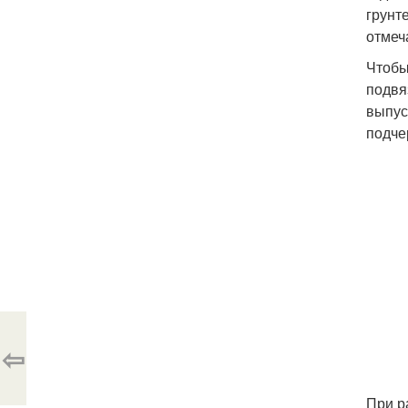
грунт
отмеч
Чтобы
подвя
выпус
подче
⇦
При р