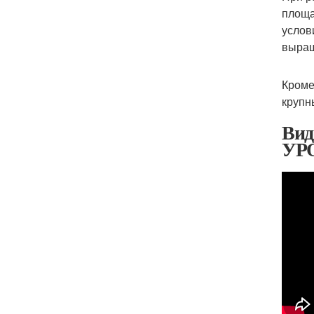
площа
услов
выращ
Кроме
крупн
Ви
УР