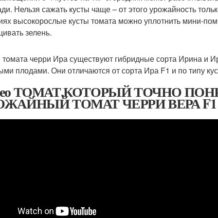
ди. Нельзя сажать кусты чаще – от этого урожайность толь
иях высокорослые кусты томата можно уплотнить мини-поми
ивать зелень.
 томата черри Ира существуют гибридные сорта Ирина и И
ыми плодами. Они отличаются от сорта Ира F1 и по типу ку
део ТОМАТ,КОТОРЫЙ ТОЧНО ПОН
ОЖАЙНЫЙ ТОМАТ ЧЕРРИ ВЕРА F1