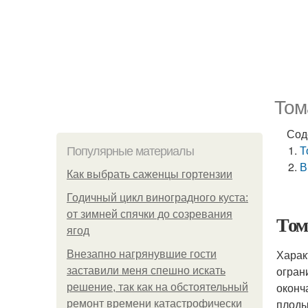
Том
Сод
Т
Популярные материалы
В
Как выбрать саженцы гортензии
Годичный цикл виноградного куста:
от зимней спячки до созревания
Том
ягод
Харак
Внезапно нагрянувшие гости
огран
заставили меня спешно искать
оконч
решение, так как на обстоятельный
плоды
ремонт времени катастрофически