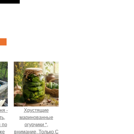
ня -
Хрустящие
ть,
маринованные
я по
огурчики ",
уже
внимание, Только С