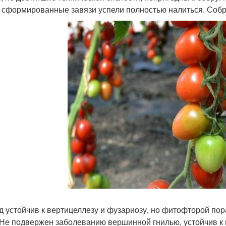
 сформированные завязи успели полностью налиться. Собра
д устойчив к вертицеллезу и фузариозу, но фитофторой по
 Не подвержен заболеванию вершинной гнилью, устойчив к