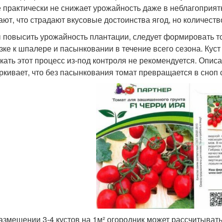
е практически не снижает урожайность даже в неблагоприя
ают, что страдают вкусовые достоинства ягод, но количеств
 повысить урожайность плантации, следует формировать то
зке к шпалере и пасынковании в течение всего сезона. Кус
кать этот процесс из-под контроля не рекомендуется. Описан
ркивает, что без пасынкования томат превращается в сноп 
азмещении 3-4 кустов на 1м² огородник может рассчитывать