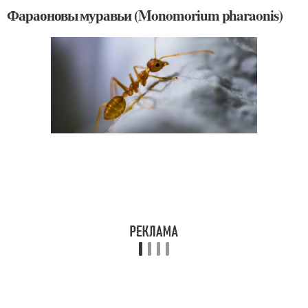
Фараоновы муравьи (Monomorium pharaonis)