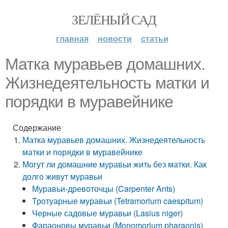
ЗЕЛЁНЫЙ САД
главная
новости
статьи
Матка муравьев домашних.
Жизнедеятельность матки и
порядки в муравейнике
Содержание
Матка муравьев домашних. Жизнедеятельность
матки и порядки в муравейнике
Могут ли домашние муравьи жить без матки. Как
долго живут муравьи
Муравьи-древоточцы (Carpenter Ants)
Тротуарные муравьи (Tetramorium caespitum)
Черные садовые муравьи (Lasius niger)
Фараоновы муравьи (Monomorium pharaonis)