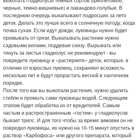
выкопать гладиолусы темных сортов (фиолетовые,
черные, темно-вишневые) и лавандово-голубые. В
последнюю очередь выкапывают подросших за лето
деток. Делать это лучше всего в солнечную погоду, когда
почва сухая. Если идут дожди, луковицы нужно будет
промывать от грязи. Выкапывать растение нужно
садовыми вилами, поддевая снизу. Вырывать или
тянуть за листья гладиолус не рекомендуют - вы
повредите луковицу и «растеряете» деток, которые, в
отличие от взрослых луковиц, сохраняют всхожесть
несколько лет и будут прорастать весной в хаотичном
порядке.
После того как вы выкопали растения, нужно удалить
стебли и промыть сами луковицы водой. Следующим
этапом будет обработка их от вредителей. Самым
частым и распространенным «гостем» у гладиолусов
бывает трипс. И для того чтобы за время зимовки он не
повредил луковицы, их нужно на 10-15 минут опустить в
раствор «Карбофоса» или другого препарата, который