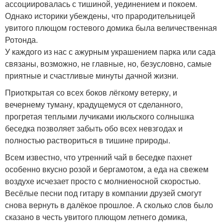
ассоциировалась с тишиной, уединением и покоем.
Однако историки убеждены, что прародительницей
увитого плющом гостевого домика была величественная
Ротонда.
У каждого из нас с ажурным украшением парка или сада
связаны, возможно, не главные, но, безусловно, самые
приятные и счастливые минуты дачной жизни.
Приоткрытая со всех боков лёгкому ветерку, и
вечернему туману, крадущемуся от сделанного,
прогретая теплыми лучиками июльского солнышка
беседка позволяет забыть обо всех невзгодах и
полностью раствориться в тишине природы.
Всем известно, что утренний чай в беседке пахнет
особенно вкусно розой и бергамотом, а еда на свежем
воздухе исчезает просто с молниеносной скоростью.
Весёлые песни под гитару в компании друзей смогут
снова вернуть в далёкое прошлое. А сколько слов было
сказано в честь увитого плющом летнего домика,