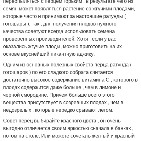
переопыляться с перцем горьким , в результате чего из
семян может появляться растение со жгучими плодами,
которые часто и принимают за настоящие ратунды (
гогошары ). Так , для получения плодов нужного
качества советуют всегда использовать семена
проверенных производителей. Хотя , если у вас
оказались жгучие плоды, можно приготовить на их
основе вкуснейший пикантную аджику.
Одним из основных полезных свойств перца ратунда (
гогошаров ) по его сладкого собрата считается
достаточно высокое содержание витамина С , которого в
плодах содержится даже больше , чем в лимоне и
черной смородине. Причем больше всего этого
вещества присутствует в созревших плодах , чем в
недозрелых , которые нередко срывают летом.
Совет перец выбирайте красного цвета , он очень
выгодно отличается своим яркостью сначала в банках ,
потом на столе. Или можете сочетать желтый и красный