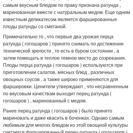
самым вкусным блюдом по праву признана ратунда ,
маринованная вместе с натуральным медом. Еще одним
известным деликатесом является фаршированные
плоды ратунды со сметаной.
Примечательно то , что первые два урожая перца
ратунда ( гогошаров ) принято снимать по достижении
технической зрелости , то есть в буром состоянии , а
затем помещать в теплое темное место до созревания.
Плоды перца ратунда ( гогошаров ) используются при
приготовлении салатов, мясных блюд , различных
овощных соусов , а также широко применяются для
фаршировки. Ценители утверждают , что несравненным
по вкусовым качествам выходит перец ратунда (
гогошаров ) , маринованный с медом.
Ранее перец ратунда ( гогошаров ) было принято
мариновать и даже квасить в бочонках. Однако самым
любимым для многих блюдом из этой овощной культуры
считается фаршированный перец ратунда ( гогошаров )