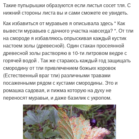
Такие пупырышки образуются если листья сосет тля. С
нижний стороны листа вы и сами сможете ее увидеть.
Как избавиться от муравьев я описывала здесь " Как
вывести муравьев с дачного участка навсегда? ". От тли
на смороде я избавляюсь опрыскивая каждый кустик
настоем золы (древесной). Один стакан просеянной
древесной золы растворяю в 10-ти литровом ведре с
горячей водой . Так же стараюсь каждый год защищать
смородину от тли привлечением божьих коровок
(Естественный враг тли) различными травами
посаженными рядом с кустами смородины. Это и
ромашка садовая, и пижма которую на духу не
переносят муравьи, и даже базилик с укропом.