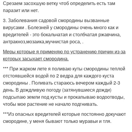
Срезаем засохшую ветку чтоб определить есть там
паразит или нет.
3. Заболевания садовой смородины вызванные
вирусами . Болезней у смородины очень много как и
вредителей - это бокальчатая и столбчатая ржавчина,
антракноз,мозаика,мучнистая роса, .
Меры которые я применяю по устранению причин из-за
которых засыхает смородина.
*** При жарком лете я поливаю куты смородины теплой
отстоявшейся водой по 2 ведра для каждого куста
смородины . Поливать стараюсь вечером каждый 2-3
день. В дождливую погоду (затянувшиеся дожди)
подсыпаю земли под кусты и прокапываю водоотводы,
чтобы мое растение не начало подгнивать.
***Из опасных вредителей которые постоянно докучают
смородине, у меня бывают только муравьи и тля.