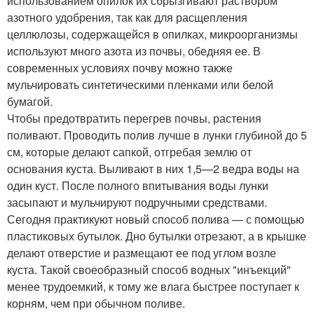
использованием опилок их сбрызгивают раствором
азотного удобрения, так как для расщепления
целлюлозы, содержащейся в опилках, микроорганизмы
используют много азота из почвы, обедняя ее. В
современных условиях почву можно также
мульчировать синтетическими пленками или белой
бумагой.
Чтобы предотвратить перегрев почвы, растения
поливают. Проводить полив лучше в лунки глубиной до 5
см, которые делают сапкой, отгребая землю от
основания куста. Выливают в них 1,5—2 ведра воды на
один куст. После полного впитывания воды лунки
засыпают и мульчируют подручными средствами.
Сегодня практикуют новый способ полива — с помощью
пластиковых бутылок. Дно бутылки отрезают, а в крышке
делают отверстие и размещают ее под углом возле
куста. Такой своеобразный способ водных "инъекций"
менее трудоемкий, к тому же влага быстрее поступает к
корням, чем при обычном поливе.