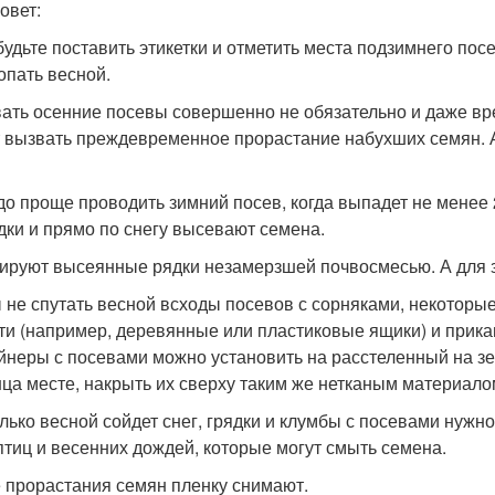
овет:
будьте поставить этикетки и отметить места подзимнего посе
опать весной.
ать осенние посевы совершенно не обязательно и даже вре
 вызвать преждевременное прорастание набухших семян. А
до проще проводить зимний посев, когда выпадет не менее 
дки и прямо по снегу высевают семена.
ируют высеянные рядки незамерзшей почвосмесью. А для з
 не спутать весной всходы посевов с сорняками, некоторы
ти (например, деревянные или пластиковые ящики) и прикап
йнеры с посевами можно установить на расстеленный на з
нца месте, накрыть их сверху таким же нетканым материало
олько весной сойдет снег, грядки и клумбы с посевами нужн
 птиц и весенних дождей, которые могут смыть семена.
 прорастания семян пленку снимают.