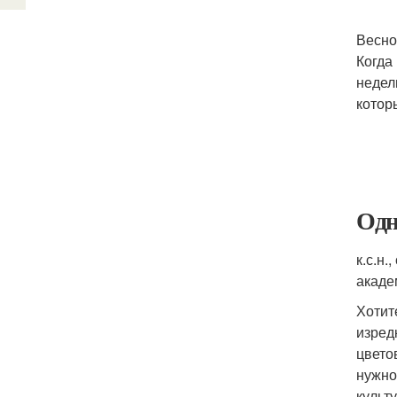
Весно
Когда
недел
котор
Одн
к.с.н
акаде
Хотит
изред
цвето
нужно
культ