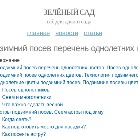
ЗЕЛЁНЫЙ САД
всё для дачи и сада
главная
новости
статьи
зимний посев перечень однолетних 
ержание
одзимний посев перечень однолетних цветов. Посев однол
одзимний посев однолетних цветов. Технология подзимнег
днолетние цветы подзимний посев. Подзимние посевы цве
Посев однолетников
Сеем и многолетники
Что важно сделать весной
стры подзимний посев. Сеем астры под зиму
Когда сеять?
Как подготовить место для посадки?
Как посеять астру?