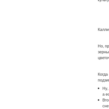
Каллис
Но, п
зерны
цвето
Когда
подзи
Ну,
а е
Вто
сне