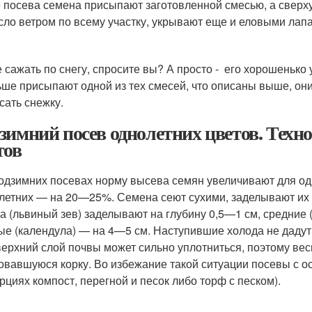
 посева семена присыпают заготовленной смесью, а сверху
сло ветром по всему участку, укрывают еще и еловыми лап
е сажать по снегу, спросите вы? А просто - его хорошеньк
ьше присыпают одной из тех смесей, что описаны выше, они
сать снежку.
зимний посев однолетних цветов. Техно
тов
одзимних посевах норму высева семян увеличивают для о
летних — на 20—25%. Семена сеют сухими, заделывают их 
а (львиный зев) заделывают на глубину 0,5—1 см, средние (
ые (календула) — на 4—5 см. Наступившие холода не даду
верхний слой почвы может сильно уплотниться, поэтому ве
овавшуюся корку. Во избежание такой ситуации посевы с о
рциях компост, перегной и песок либо торф с песком).