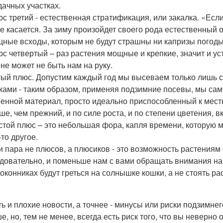
дачных участках.
с третий - естественная стратификация, или закалка. «Если
е касается. За зиму произойдет своего рода естественный 
ные всходы, которым не будут страшны ни капризы погоды,
с четвертый – раз растения мощные и крепкие, значит и у
 не может не быть нам на руку.
ый плюс. Допустим каждый год мы высеваем только лишь 
ками - таким образом, применяя подзимние посевы, мы сам
енной материал, просто идеально приспособленный к мест
ше, чем прежний, и по силе роста, и по степени цветения, 
той плюс – это небольшая фора, капля времени, которую м
-то другое.
и пара не плюсов, а плюсиков - это возможность растениям
довательно, и поменьше нам с вами обращать внимания на 
оконниках будут греться на солнышке кошки, а не стоять рас
ть и плохие новости, а точнее - минусы или риски подзимне
е, но, тем не менее, всегда есть риск того, что вы неверно