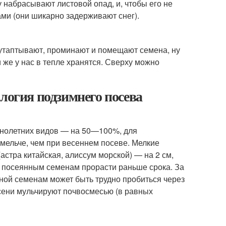
 набрасывают листовой опад, и, чтобы его не
ами (они шикарно задерживают снег).
о утаптывают, проминают и помещают семена, ну
 же у нас в тепле хранятся. Сверху можно
логия подзимнего посева
днолетних видов — на 50—100%, для
мельче, чем при весеннем посеве. Мелкие
астра китайская, алиссум морской) — на 2 см,
т посеянным семенам прорасти раньше срока. За
сной семенам может быть трудно пробиться через
сени мульчируют почво­смесью (в равных