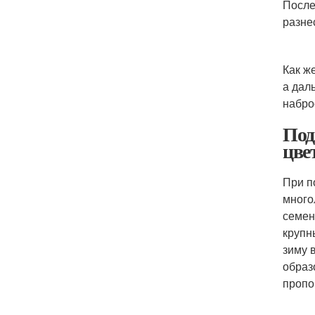
После
разне
Как ж
а дал
набро
Под
цве
При п
много
семен
крупн
зиму 
образ
пропо