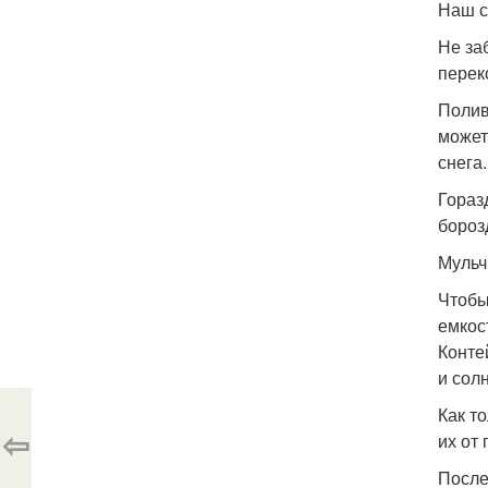
Наш с
Не за
перек
Полив
может
снега.
Гораз
бороз
Мульч
Чтобы
емкос
Конте
и сол
Как т
⇦
их от
После