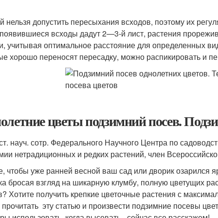
й нельзя допустить пересыхания всходов, поэтому их регул
 появившиеся всходы дадут 2—3-й лист, растения прорежи
и, учитывая оптимальное расстояние для определенных ви
ые хорошо переносят пересадку, можно распикировать и пе
олетние цветы подзимний посев. Подзи
., ст. науч. сотр. Федерального Научного Центра по садовод
мии нетрадиционных и редких растений, член Всероссийско
е, чтобы уже ранней весной ваш сад или дворик озарился я
ка бросая взгляд на шикарную клумбу, полную цветущих рас
в? Хотите получить крепкие цветочные растения с максима
 прочитать эту статью и произвести подзимние посевы цветоч
уры использовать, когда высевать - сейчас все расскажем!