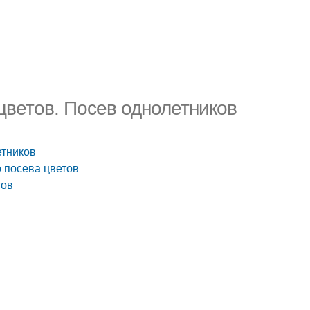
цветов. Посев однолетников
етников
о посева цветов
тов