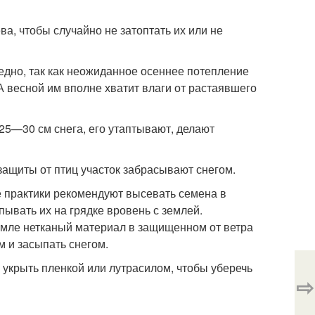
ва, чтобы случайно не затоптать их или не
дно, так как неожиданное осеннее потепление
 весной им вполне хватит влаги от растаявшего
25—30 см снега, его утаптывают, делают
ащиты от птиц участок забрасывают снегом.
е практики рекомендуют высевать семена в
ывать их на грядке вровень с землей.
емле нетканый материал в защищенном от ветра
м и засыпать снегом.
о укрыть пленкой или лутрасилом, чтобы уберечь
⇨