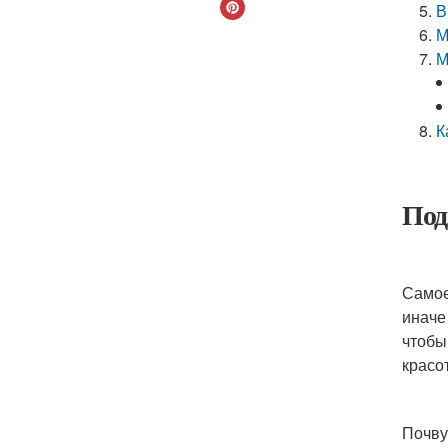
В
М
М
К
Под
Самое
иначе
чтобы
красо
Почву