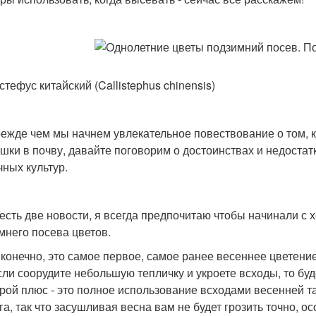
тефус китайский (Callistephus chinensis)
режде чем мы начнем увлекательное повествование о том, к
шки в почву, давайте поговорим о достоинствах и недостат
чных культур.
 есть две новости, я всегда предпочитаю чтобы начинали с 
мнего посева цветов.
 конечно, это самое первое, самое ранее весеннее цветение
сли соорудите небольшую тепличку и укроете всходы, то бу
рой плюс - это полное использование всходами весенней т
га, так что засушливая весна вам не будет грозить точно, 