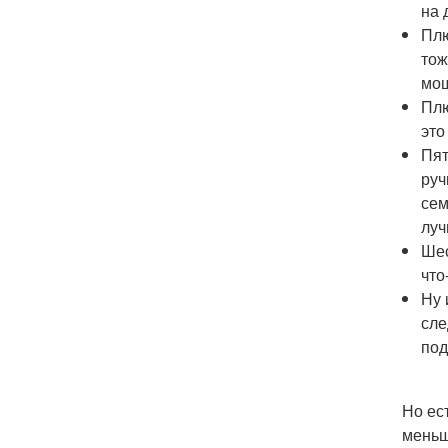
на 
Плю
тож
мощ
Плю
это
Пят
руч
сем
луч
Шес
что
Ну 
сле
под
Но ес
меньш