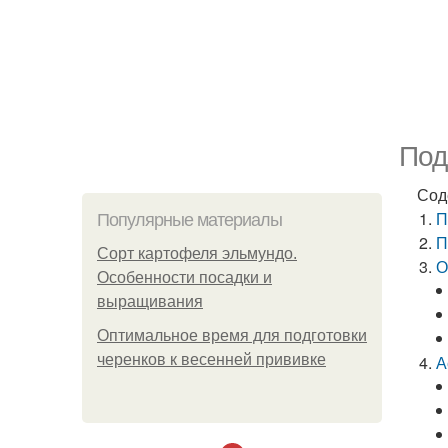
Под
Сод
П
Популярные материалы
П
Сорт картофеля эльмундо.
О
Особенности посадки и
выращивания
Оптимальное время для подготовки
черенков к весенней прививке
А