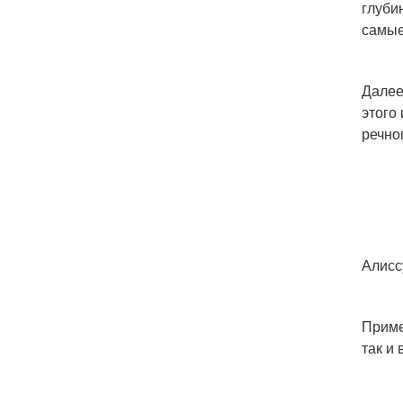
глуби
самые
Далее
этого
речно
Алисс
Приме
так и