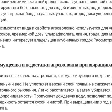
ропилен химически нейтрален, используется в пищевой пр
тируют его безопасность для людей и животных, подтвержд
ьзуя агроспанбонд на дачных участках, огородники уверены
щей.
исимости от вида и свойств агроволокно используется для 
озков, чрезмерной дозы ультрафиолета, ливня, града; для
нения интересует владельцев клубничных грядок.Рассмот
на.
мущества и недостатки агроволокна при выращив
ительные качества агроткани, как мульчирующего покрытия
енький вес. Не уплотняет верхний слой почвы, не снижает 
тоянного рыхления. Легко расстилается, а затем убирается
опроницаемость. Пропускает дождевую воду, позволяет пол
ерхность остается сухой и чистой. При выращивании ягод 
ива.