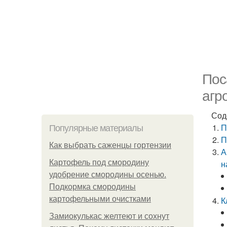
Пос
агр
Сод
П
Популярные материалы
П
Как выбрать саженцы гортензии
А
Картофель под смородину
н
удобрение смородины осенью.
Подкормка смородины
картофельными очистками
К
Замиокулькас желтеют и сохнут