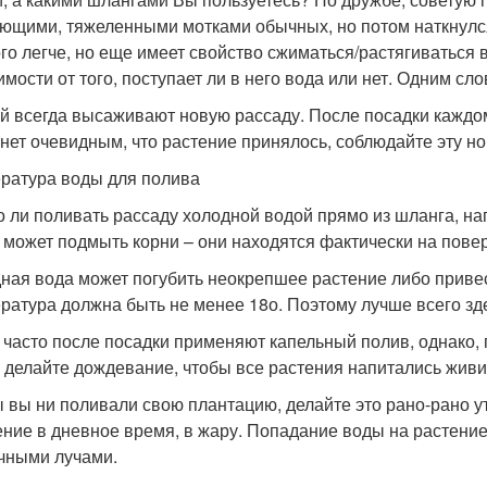
ющими, тяжеленными мотками обычных, но потом наткнулся н
го легче, но еще имеет свойство сжиматься/растягиваться 
имости от того, поступает ли в него вода или нет. Одним с
й всегда высаживают новую рассаду. После посадки каждому
анет очевидным, что растение принялось, соблюдайте эту но
ратура воды для полива
 ли поливать рассаду холодной водой прямо из шланга, на
 может подмыть корни – они находятся фактически на пове
ная вода может погубить неокрепшее растение либо приве
ратура должна быть не менее 18о. Поэтому лучше всего зде
 часто после посадки применяют капельный полив, однако, п
 делайте дождевание, чтобы все растения напитались живи
ы вы ни поливали свою плантацию, делайте это рано-рано у
ние в дневное время, в жару. Попадание воды на растение
чными лучами.