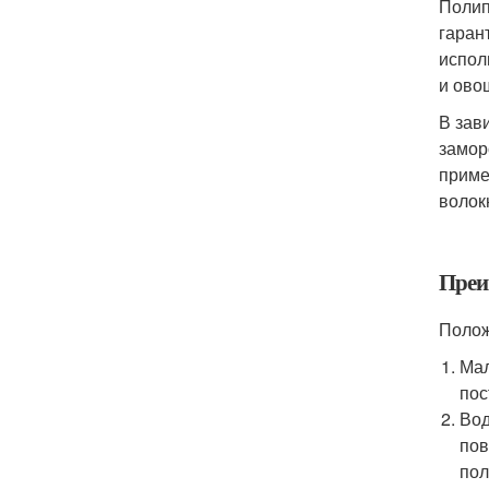
Полип
гаран
испол
и ово
В зав
замор
приме
волок
Преи
Полож
Мал
пос
Вод
пов
пол