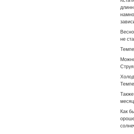
длинн
намно
завис
Весно
не ст
Темпе
Можно
Струя
Холод
Темпе
Также
месяц
Как б
ороше
солне