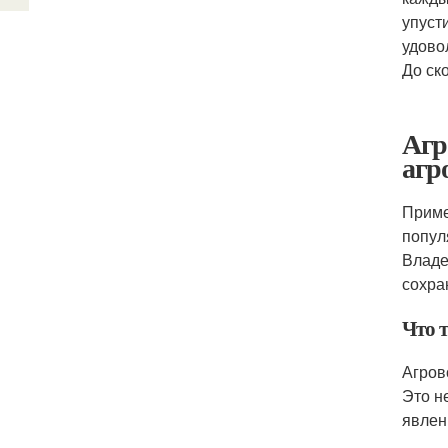
упуст
удово
До ск
Агр
агр
Приме
попул
Владе
сохра
Что 
Агров
Это н
явлен