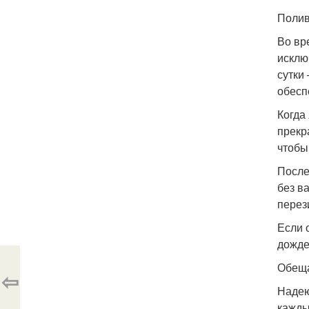
Полив
Во вр
исклю
сутки
обесп
Когда
прекр
чтобы
После
без в
перез
Если 
дожде
Обеща
⇦
Надею
кажды