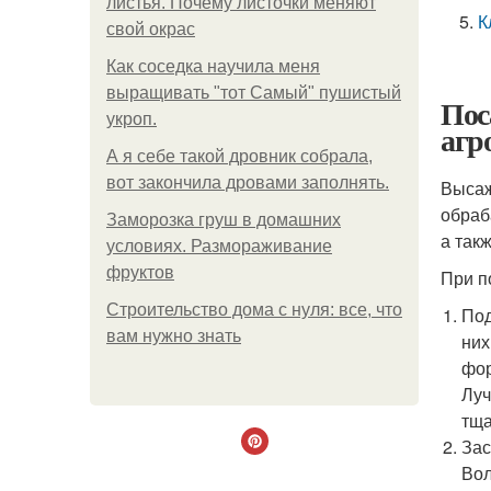
листья. Почему листочки меняют
К
свой окрас
Как соседка научила меня
выращивать "тот Самый" пушистый
Пос
укроп.
агр
А я себе такой дровник собрала,
вот закончила дровами заполнять.
Высаж
обраб
Заморозка груш в домашних
а так
условиях. Размораживание
фруктов
При п
Строительство дома с нуля: все, что
Под
вам нужно знать
них
фор
Луч
тща
Зас
Вол