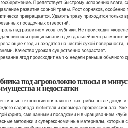
госбережение. Препятствует быстрому испарению влаги, с
авление развития сорной травы. Рост сорняков, особенно
ктически прекращается. Удалять траву приходится только 
езанных посадочных отверстий.
троль над развитием усов клубники. Не происходит укорен
удалению или прищипыванию для дальнейшего размножени
ревающие ягоды находятся на чистой сухой поверхности, н
знями. Качество урожая существенно возрастает.
ревание ягод происходит на 1-2 недели раньше обычного с
бника под агроволокно плюсы и минус
имущества и недостатки
ессивные технологии появляются как грибы после дождя и 
аждого садовода-любителя и фермера-профессионала. Уже 
дой фриго, смешанными посадками и выращиванием клубник
есные методики и суперэкономичные материалы, которые с
олокно для клубники или, как его еще называют, спанбонд.