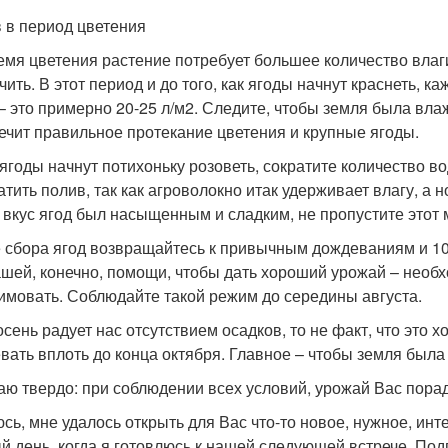
 в период цветения
емя цветения растение потребует большее количество вла
чить. В этот период и до того, как ягоды начнут краснеть, 
 – это примерно 20-25 л/м2. Следите, чтобы земля была влаж
ечит правильное протекание цветения и крупные ягоды.
 ягоды начнут потихоньку розоветь, сократите количество 
атить полив, так как агроволокно итак удерживает влагу, а 
 вкус ягод был насыщенным и сладким, не пропустите этот 
 сбора ягод возвращайтесь к привычным дождеваниям и 10-
ашей, конечно, помощи, чтобы дать хороший урожай – необх
имовать. Соблюдайте такой режим до середины августа.
осень радует нас отсутствием осадков, то не факт, что это 
вать вплоть до конца октября. Главное – чтобы земля была 
ю твердо: при соблюдении всех условий, урожай Вас порад
сь, мне удалось открыть для Вас что-то новое, нужное, инт
й день, когда я готовлюсь к нашей следующей встрече. Под