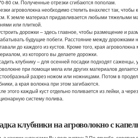
70-80 см. Полученные отрезки сгибаются пополам.
езки агроволокна необходимо стелить внахлест так, чтобы 
см. К земле материал придавливается любыми тяжелыми ма
нями или плиткой.
строить дорожки – здесь главное, чтобы размещение и раз
абатывать будущие побеги. Расстояние между дорожками ну
тавали до каждого из кустов. Кроме того, края агроволокн
ериалом, из которого вы делаете дорожки.
адить клубнику – для осенней посадки подходят саженцы, у
оволокне при помощи мела или других материалов делается 
стообразный разрез ножом или ножницами. Потом в прод
бники, а края волокна при этом загибаются.
ле этого каждый куст отдельно поливается из лейки, а чер
ционарную систему полива.
адка клубники на агроволокно с капе
и, а какими шлангами Вы пользуетесь? По дружбе, советую 