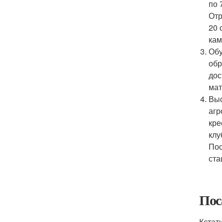
по 
Отр
20 
кам
Обу
обр
дос
мат
Выс
агр
кре
клу
Пос
ста
Пос
Кстат