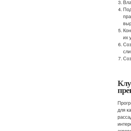
Вла
Под
пра
выр
Кон
их 
Соз
сли
Соз
Клу
пре
Прогр
для к
расса
интер
агров