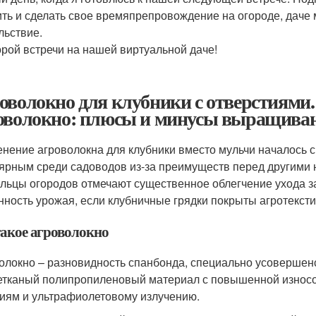
ить и сделать свое времяпрепровождение на огороде, дач
льствие.
орой встречи на нашей виртуальной даче!
оволокно для клубники с отверстиями.
оволокно: плюсы и минусы выращиван
нение агроволокна для клубники вместо мульчи началось с
ярным среди садоводов из-за преимуществ перед другими
льцы огородов отмечают существенное облегчение ухода з
нность урожая, если клубничные грядки покрыты агротекст
такое агроволокно
олокно – разновидность спанбонда, специально усовершен
етканый полипропиленовый материал с повышенной износ
иям и ультрафиолетовому излучению.