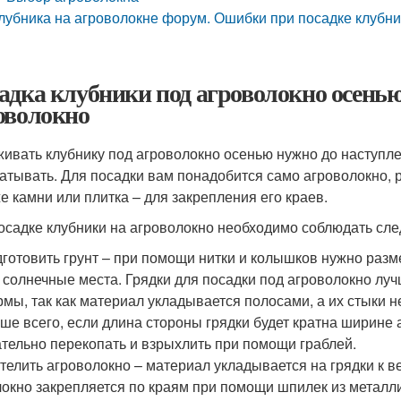
лубника на агроволокне форум. Ошибки при посадке клубни
адка клубники под агроволокно осенью
оволокно
ивать клубнику под агроволокно осенью нужно до наступле
атывать. Для посадки вам понадобится само агроволокно, р
же камни или плитка – для закрепления его краев.
осадке клубники на агроволокно необходимо соблюдать сл
готовить грунт – при помощи нитки и колышков нужно разм
 солнечные места. Грядки для посадки под агроволокно лу
мы, так как материал укладывается полосами, а их стыки н
ше всего, если длина стороны грядки будет кратна ширине 
тельно перекопать и взрыхлить при помощи граблей.
телить агроволокно – материал укладывается на грядки к ве
окно закрепляется по краям при помощи шпилек из металли