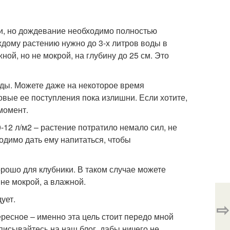
ги, но дождевание необходимо полностью
каждому растению нужно до 3-х литров воды в
ной, но не мокрой, на глубину до 25 см. Это
воды. Можете даже на некоторое время
новые ее поступления пока излишни. Если хотите,
момент.
12 л/м2 – растение потратило немало сил, не
одимо дать ему напитаться, чтобы
хорошо для клубники. В таком случае можете
не мокрой, а влажной.
ует.
⇨
ересное – именно эта цель стоит передо мной
писывайтесь на наш блог, дабы ничего не