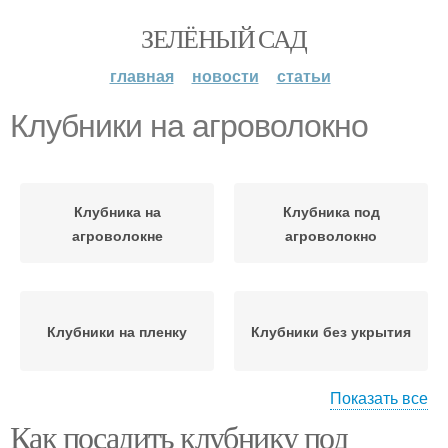
ЗЕЛЁНЫЙ САД
главная
новости
статьи
Клубники на агроволокно
Клубника на
Клубника под
агроволокне
агроволокно
Клубники на пленку
Клубники без укрытия
Показать все
Как посадить клубнику под
Агроволокно для
Клубники под черное