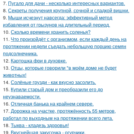
7.
Пугало для дачи - несколько интересных вариантов.
8.
Секреты получения крупной, сочной и сладкой вишни.
9.
Мыши исчезнут навсегда: эффективный метод
избавления от грызунов на длительный период.
10.
Сколько времени хранить соленья?
11.
Что произойдёт с организмом, если каждый день на
протяжении недели съедать небольшую порцию семян
подсолнечника.
12.
Картошка фри в духовке.
13.
Отцы, которые говорили "в моём доме не будет
животных!
14.
Солёные грузди - как вкусно засолить.
15.
Купили старый дом и преобразили его до
неузнаваемости.
16.
Отличная банька на крайнем севере.
17.
Дорожка на участке, протяжённость 55 метров,
работал по выходным на протяжении всего лета.
18.
Тыква - кладезь здоровья!
19.
Вкуснейшая закусочка - огурчики.