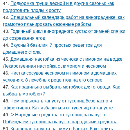
41.
Подкормка груши весной и в другие сезоны: как
подготовить плоды к росту
42.
Специальный календарь работ на винограднике: как
грамотно планировать сезонные работы
43.
Годичный цикл виноградного куста: от зимней спячки
до созревания ягод
44.
Вкусный базилик: 7 простых рецептов для
домашнего стола
45.
Домашняя настойка из чеснока с лимоном на водке.
Лекарственная настойка с лимоном и чесноком
46.
Чистка сосудов чесноком и лимоном в домашних
условиях. 8 лечебных рецептов на его основе
47.
Как правильно выбрать мотоблок для огорода. Как
выбрать мотоблок?
48.
Чем опрыскать капусту от гусениц безопасно и
эффективно. Как избавиться от гусениц на капусте
49.
ᐉ Народные средства от гусениц на капусте.
Побеждаем гусениц на капусте народными средства
50.
Квашеная капуста на зиму в банках. Как солить