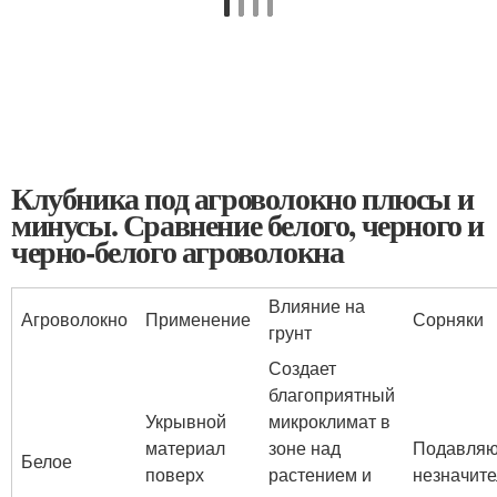
Клубника под агроволокно плюсы и
минусы. Сравнение белого, черного и
черно-белого агроволокна
Влияние на
Агроволокно
Применение
Сорняки
грунт
Создает
благоприятный
Укрывной
микроклимат в
материал
зоне над
Подавляю
Белое
поверх
растением и
незначит