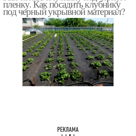
пленку. Как посадить клубнику
агроволокне
агроволокно
под черный укрывной материал?
Клубники под черное
агроволокно