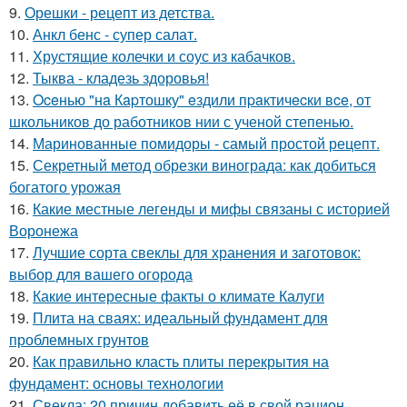
9.
Орешки - рецепт из детства.
10.
Анкл бенс - супер салат.
11.
Хрустящие колечки и соус из кабачков.
12.
Тыква - кладезь здоровья!
13.
Oceнью "нa Кapтошку" eздили пpaктичecки вce, от
школьников до работников нии с ученой степенью.
14.
Маринованные помидоры - самый простой рецепт.
15.
Секретный метод обрезки винограда: как добиться
богатого урожая
16.
Какие местные легенды и мифы связаны с историей
Воронежа
17.
Лучшие сорта свеклы для хранения и заготовок:
выбор для вашего огорода
18.
Какие интересные факты о климате Калуги
19.
Плита на сваях: идеальный фундамент для
проблемных грунтов
20.
Как правильно класть плиты перекрытия на
фундамент: основы технологии
21.
Свекла: 20 причин добавить её в свой рацион