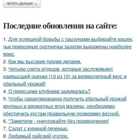
читать дальше →
Последние обновления на сайте:
1.
Для успешной борьбы с грызунами выбирайте кошек,
чьи природные охотничьи задатки выражены наиболее
ярко.
2.
Как мы высокие грядки делаем.
3.
Четыре сорта огурцов, которые заслуживают
наивысшей оценки (10 из 10) за великолепный вкус и
обильный урожай!
4.
О пересадке клубники задумались?
5.
Чтобы гарантированно получить обильный урожай
крупных и ароматных ягод малины, необходимо
обеспечить кустам правильную подкормку весной.
6.
"Заметили - уничтожайте без промедления!
7.
Салат с куриной печенью.
8.
Любимый райский уголок.