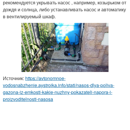
рекомендуется укрывать насос , например, козырьком от
дождя и солнца, либо устанавливать насос и автоматику
в вентилируемый шкаф.
Источник:
https://avtonomnoe-
vodosnabzhenie.aystroika.info/stati/nasos-dlya-poliva-
gazona-iz-emkosti-kakie-nuzhny-pokazateli-napora-i-
proizvoditelnosti-nasosa