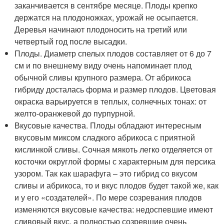
заканчивается в сентябре месяце. Плоды крепко
держатся на плодоножках, урожай не осыпается.
Деревья начинают плодоносить на третий или
четвертый год после высадки.
Плоды. Диаметр спелых плодов составляет от 6 до 7
см и по внешнему виду очень напоминает плод
обычной сливы крупного размера. От абрикоса
гибриду досталась форма и размер плодов. Цветовая
окраска варьируется в теплых, солнечных тонах: от
желто-оранжевой до пурпурной.
Вкусовые качества. Плоды обладают интересным
вкусовым миксом сладкого абрикоса с приятной
кислинкой сливы. Сочная мякоть легко отделяется от
косточки округлой формы с характерным для персика
узором. Так как шарафуга – это гибрид со вкусом
сливы и абрикоса, то и вкус плодов будет такой же, как
и у его «создателей». По мере созревания плодов
изменяются вкусовые качества: недоспевшие имеют
сливовый вкус, а полностью созревшие очень