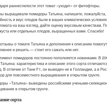
даря раннеспелости этот томат «уходит» от фитофторы.
вы выращивали помидоры Татьяна, напишите, пожалуйста, п
йность и вкус плодов были в ваших климатических условия
 томата на ваш взгляд, дайте оценку вкусовым качествам. 
 куста или отдельных плодов, выращенных вами. Спасибо!
отзывы о томате Татьяна и дополнения к описанию помогут
тивнее и решить — стоит его сажать или нет.
тимент помидоров постоянно пополняется новинками. В 200
 Татьяна: характеристика и описание этого сорта отличаютс
д. В отличие от Тани F1, он выведен не в Голландии, а в 
ор для повсеместного выращивания в открытом грунте.
оры «Татьяна» выведены российскими учеными-селекцион
ивание в открытом грунте.
ание сорта