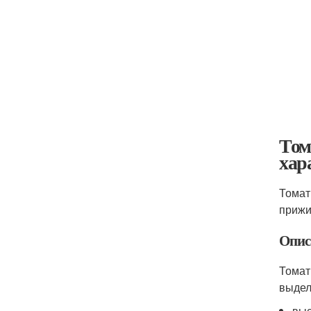
Том
хар
Томат
прижи
Опис
Томат
выдел
выс