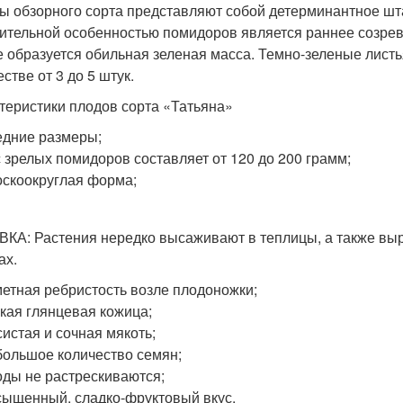
ы обзорного сорта представляют собой детерминантное шт
ительной особенностью помидоров является раннее созрев
е образуется обильная зеленая масса. Темно-зеленые листь
стве от 3 до 5 штук.
теристики плодов сорта «Татьяна»
дние размеры;
 зрелых помидоров составляет от 120 до 200 грамм;
скоокруглая форма;
КА: Растения нередко высаживают в теплицы, а также выр
ах.
етная ребристость возле плодоножки;
кая глянцевая кожица;
истая и сочная мякоть;
ольшое количество семян;
ды не растрескиваются;
ыщенный, сладко-фруктовый вкус.