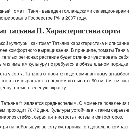
дный томат «Таня» выведен голландскими селекционерам
истрирован в Госреестре РФ в 2007 году.
ат татьяна f1. Характеристика сорта
акой культуры, как томат Татьяна характеристика и описани
лее комфортного выращивания. В принципе, томаты Таня м
в теплых регионах растение будет отлично чувствовать себя 
ым климатам культуру потребуется в обязательном порядке
уста у сорта Татьяна относится к детерминантному штамбов
стостью и вырастает в среднем до высоты 60 см. Листья ку
енную темно-зеленую окраску.
 Татьяна f1 является среднеспелым. С момента появления 
ем проходит 70-72 дня. Культуры устойчива к таким серьез
рнариоз стебля, серая пятнистость листвы и фитофтороз.
тря на небольшую высоту кустарника, он довольно компакт