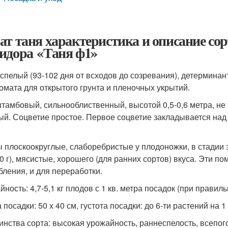
ат таня характеристика и описание сор
идора «Таня ф1»
спелый (93-102 дня от всходов до созревания), детермина
томата для открытого грунта и пленочных укрытий.
штамбовый, сильнооблиственный, высотой 0,5-0,6 метра, не
ый. Соцветие простое. Первое соцветие закладывается над
 плоскоокруглые, слаборебристые у плодоножки, в стадии з
50 г), мясистые, хорошего (для ранних сортов) вкуса. Эти 
бления, и для переработки.
ность: 4,7-5,1 кг плодов с 1 кв. метра посадок (при правиль
посадки: 50 х 40 см, густота посадки: до 6-ти растений на 1 
инства сорта: высокая урожайность, раннеспелость, всепог