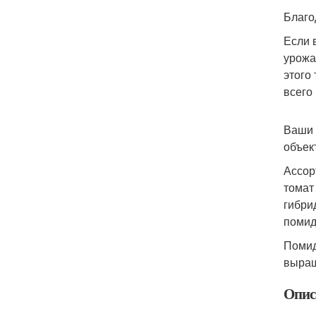
Благо
Если 
урожа
этого
всего
Ваши 
объек
Ассор
томат
гибри
помид
Помид
выращ
Опис