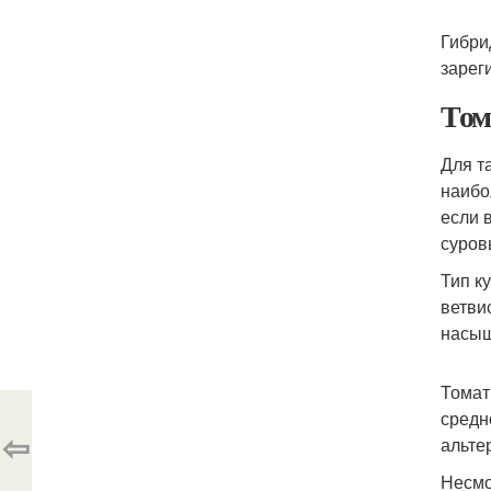
Гибри
зарег
Том
Для т
наибо
если 
суров
Тип к
ветви
насыщ
Томат
средн
⇦
альте
Несмо