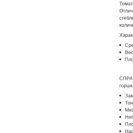
Томат
Отлич
стебл
количе
Харак
Сре
Вес
Пло
СПРАВ
горшк
Зам
Тон
Мяс
Неб
Пло
Нас