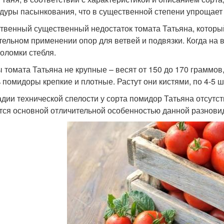
дуры пасынкования, что в существенной степени упрощает у
твенный существенный недостаток томата Татьяна, который
тельном применении опор для ветвей и подвязки. Когда на 
поломки стебля.
 томата Татьяна не крупные – весят от 150 до 170 граммов
 помидоры крепкие и плотные. Растут они кистями, по 4-5 ш
адии технической спелости у сорта помидор Татьяна отсутст
тся основной отличительной особенностью данной разнови