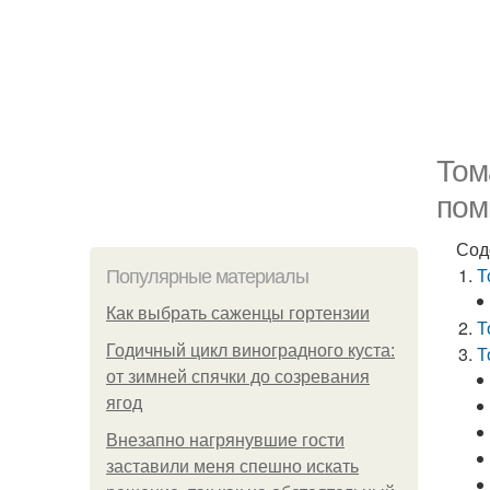
Том
пом
Сод
Т
Популярные материалы
Как выбрать саженцы гортензии
Т
Годичный цикл виноградного куста:
Т
от зимней спячки до созревания
ягод
Внезапно нагрянувшие гости
заставили меня спешно искать