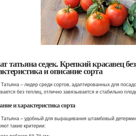
ат татьяна седек. Крепкий красавец бе
актеристика и описание сорта
 Татьяна – лидер среди сортов, адаптированных для посад
вается без теплиц, отлично завязывается и стабильно плод
ание и характеристика сорта
 Татьяна – удобный для выращивания штамбовый детермин
яют такие критерии:
ота побегов 50-70 см;