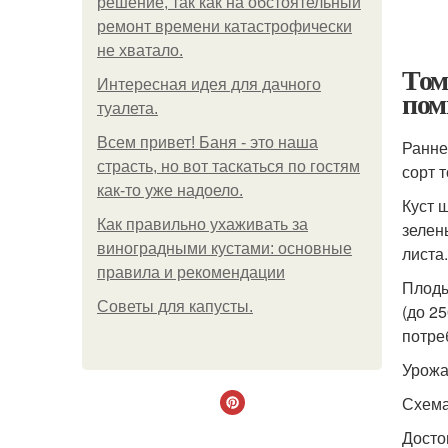
решение, так как на обстоятельный
ремонт времени катастрофически
не хватало.
Том
Интересная идея для дачного
пом
туалета.
Всем привет! Баня - это наша
Ранне
страсть, но вот таскаться по гостям
сорт 
как-то уже надоело.
Куст 
Как правильно ухаживать за
зелен
виноградными кустами: основные
листа.
правила и рекомендации
Плоды
Советы для капусты.
(до 2
потре
Урожай
Схема 
Досто