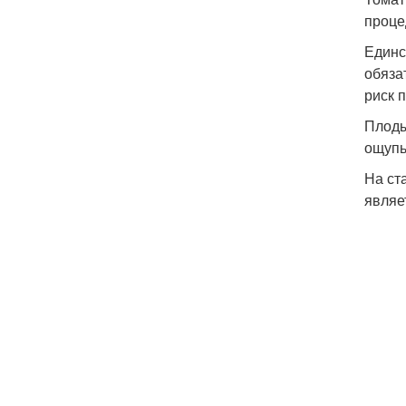
проце
Единс
обяза
риск 
Плоды
ощупь
На ст
являе