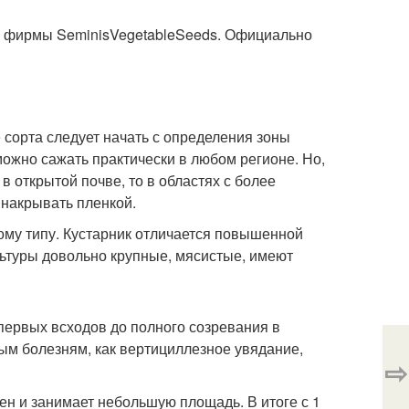
и фирмы SeminisVegetableSeeds. Официально
е сорта следует начать с определения зоны
ожно сажать практически в любом регионе. Но,
в открытой почве, то в областях с более
 накрывать пленкой.
ому типу. Кустарник отличается повышенной
льтуры довольно крупные, мясистые, имеют
первых всходов до полного созревания в
ным болезням, как вертициллезное увядание,
⇨
ен и занимает небольшую площадь. В итоге с 1