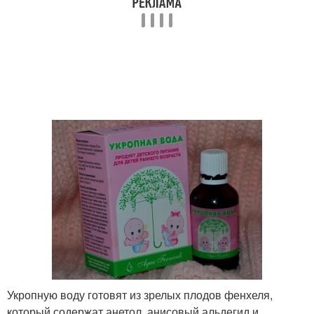
Укропную воду готовят из зрелых плодов фенхеля,
который содержат анетол, анисовый альдегид и