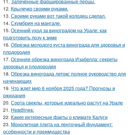
11.
Запечённые фаршированные перцы.
12.
Крылечко своими руками.
13.
Своими руками вот такой колодец сделал.
14.
Скумбрия на мангале.
15.
Осенний уход за виноградом на Урале: как
подготовить лозу к зиме
16.
Обрезка молодого куста винограда для здоровья и
плодородия
17.
Осенняя обрезка винограда Изабелла: секреты
здоровья и плодородия
18.
Обрезка винограда летом: полное руководство для
начинающих
19.
Что ждет мир 6 ноября 2025 года? Прогнозы и
ожидания
20.
Сорта свеклы, которые идеально растут на Урале
21.
Headlines:
22.
Какие интересные факты о климате Калуги
23.
Монолитная плита на ленточный фундамент:
особенности и преимущества