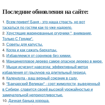
Последние обновления на сайте:
1.
Всем привет! Баня - это наша страсть, но вот
таскаться по гостям как-то уже надоело.
2.
Хрустящие маринованные огурчики ", внимание,
Только С Грядки".
3.
Советы для капусты.
4.
Когда и как сажать бархатцы.
5.
Избавляемся от сорняков без химии.
6.
Манцинелловое дерево самое опасное дерево в мире.
7.
Мыши исчезнут навсегда: эффективный метод
избавления от грызунов на длительный период.
8.
Календула - ваш верный союзник в саду.
9.
"Бакчарский Великан" - сорт жимолости, выведенный
в Сибири, славится своей высокой урожайностью и
замечательной неприхотливостью.
10.
Дачная банька хороша.