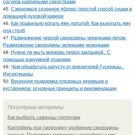
сосудов народными средствами
45.
Сэкономьте сезонное яблоко: простой способ сушки в
домашней духовой камере
46.
Как правильно копать яму лопатой. Как выкопать яму
под столб
47.
Размножение черной смородины черенками летом.
Размножение смородины зелеными черенками
48.
Нужно ли мыть морковь перед закладкой.. С
помощью вакуумной упаковки
49.
Чем обработать капусту от вредителей Гусеницы..
Инсектициды
50.
Весенняя подкормка плодовых деревьев и
кустарников: основные принципы и рекомендации
Популярные материалы
Как выбрать саженцы гортензии
Картофель под смородину удобрение смородины
осенью. Подкормка смородины картофельными