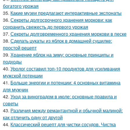
богатого урожая
35.
Какие музеи предлагают интерактивные экспонаты
36.
Секреты долгосрочного хранения моркови: как
сохранить свежесть до первого урожая
37.
Секреты долговременного хранения моркови в песке
38.
Сделать цукаты из яблок в домашней сушилке:
простой рецепт
39.
Хранение яблок на зиму: основные принципы и
подходы
40.
Уролог составил топ-10 продуктов для усиливания
мужской потенции
41.
Больше энергии и потенции: 4 основных витамина
для мужчин
42.
Уход за виноградом в июле: основные правила и
советы
43.
Различия между ремантантной и обычной малиной:
как отличить одну от другой
44.
Классический рецепт для чистки сосудов. Чистка