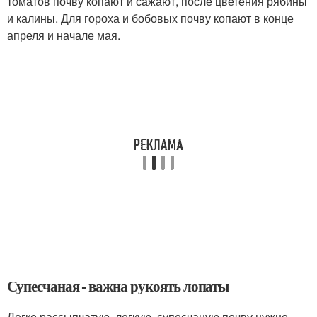
томатов почву копают и сажают, после цветения рябины
и калины. Для гороха и бобовых почву копают в конце
апреля и начале мая.
Супесчаная - важна рукоять лопаты
Легко рассыпчатую, легкую, супесчаную почву нужно