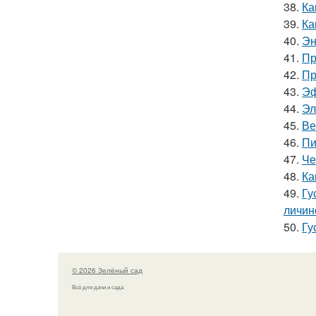
38.
Ка
39.
Ка
40.
Эн
41.
Пр
42.
Пр
43.
Эф
44.
Эл
45.
Ве
46.
Пи
47.
Че
48.
Ка
49.
Гу
личин
50.
Гу
© 2026 Зелёный сад
Всё для дачи и сада