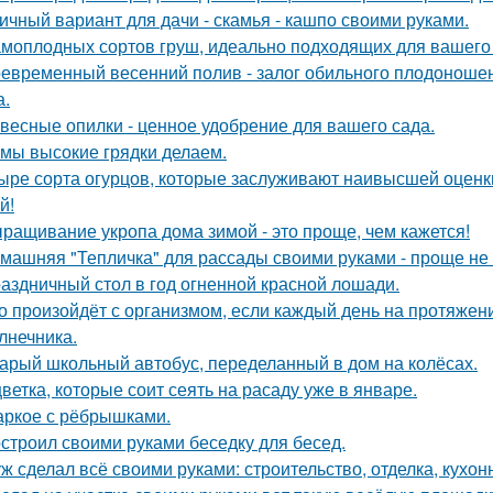
ичный вариант для дачи - скамья - кашпо своими руками.
амоплодных сортов груш, идеально подходящих для вашего 
евременный весенний полив - залог обильного плодоношен
а.
весные опилки - ценное удобрение для вашего сада.
 мы высокие грядки делаем.
ыре сорта огурцов, которые заслуживают наивысшей оценки
й!
ращивание укропа дома зимой - это проще, чем кажется!
машняя "Тепличка" для рассады своими руками - проще не
аздничный стол в год огненной красной лошади.
о произойдёт с организмом, если каждый день на протяже
лнечника.
арый школьный автобус, переделанный в дом на колёсах.
цветка, которые соит сеять на расаду уже в январе.
ркое с рёбрышками.
строил своими руками беседку для бесед.
ж сделал всё своими руками: строительство, отделка, кухонн