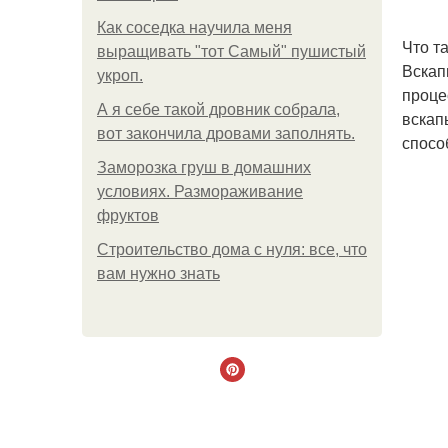
Как соседка научила меня
Что т
выращивать "тот Самый" пушистый
Вскап
укроп.
проце
А я себе такой дровник собрала,
вскап
вот закончила дровами заполнять.
спосо
Заморозка груш в домашних
условиях. Размораживание
фруктов
Строительство дома с нуля: все, что
вам нужно знать