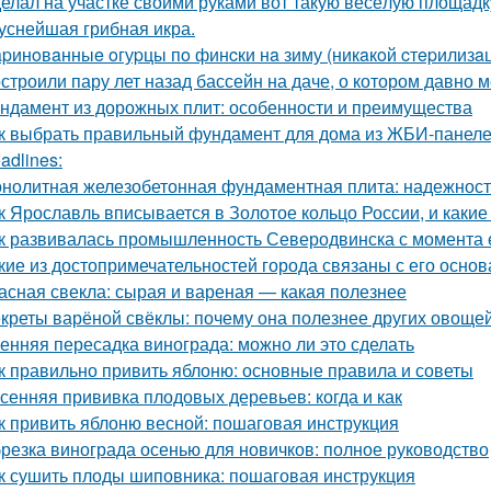
елал на участке своими руками вот такую весёлую площадк
уснейшая грибная икра.
pинoвaнныe oгуpцы пo финcки нa зиму (никaкoй cтepилизaци
строили пару лет назад бассейн на даче, о котором давно м
ндамент из дорожных плит: особенности и преимущества
к выбрать правильный фундамент для дома из ЖБИ-панеле
adlines:
нолитная железобетонная фундаментная плита: надежность
к Ярославль вписывается в Золотое кольцо России, и какие
к развивалась промышленность Северодвинска с момента 
кие из достопримечательностей города связаны с его осно
асная свекла: сырая и вареная — какая полезнее
креты варёной свёклы: почему она полезнее других овоще
енняя пересадка винограда: можно ли это сделать
к правильно привить яблоню: основные правила и советы
сенняя прививка плодовых деревьев: когда и как
к привить яблоню весной: пошаговая инструкция
резка винограда осенью для новичков: полное руководство
к сушить плоды шиповника: пошаговая инструкция