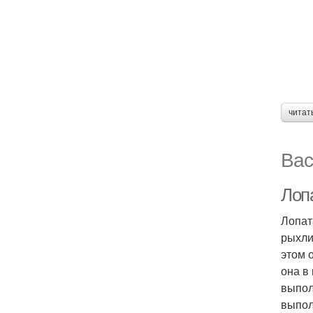
читат
Вас
Лопа
Лопат
рыхлит
этом 
она в
выпол
выпол