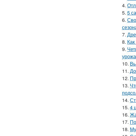
4.
Отл
5.
5 с
6.
Сво
сезон
7.
Дре
8.
Как
9.
Чет
урожа
10.
Вы
11.
До
12.
Пр
13.
Чт
подсо
14.
Ст
15.
4 
16.
Жа
17.
По
18.
Му