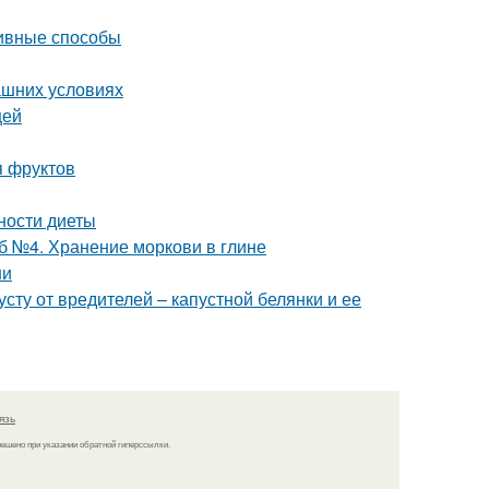
тивные способы
ашних условиях
щей
я фруктов
ности диеты
б №4. Хранение моркови в глине
ни
сту от вредителей – капустной белянки и ее
язь
решено при указании обратной гиперссылки.