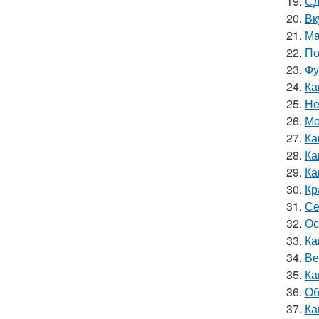
19.
Сд
20.
Вк
21.
Мa
22.
По
23.
Фу
24.
Ка
25.
He
26.
Мо
27.
Ка
28.
Ка
29.
Ка
30.
Кр
31.
Се
32.
Ос
33.
Ка
34.
Ве
35.
Ка
36.
Об
37.
Ка