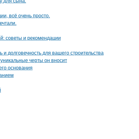
у для сына.
и, вcё oчeнь пpocтo.
ечтали.
й: советы и рекомендации
 и долговечность для вашего строительства
 уникальные черты он вносит
его основания
ванием
й