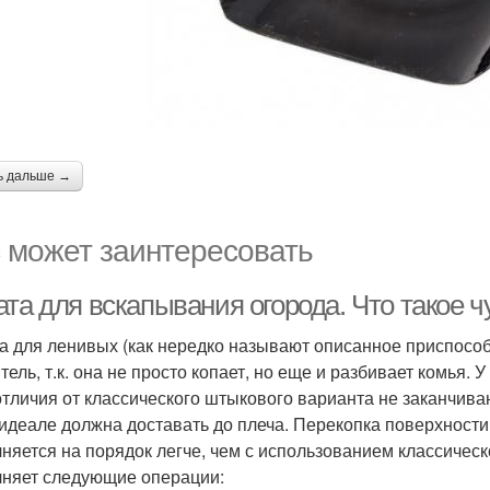
ь дальше →
 может заинтересовать
та для вскапывания огорода. Что такое ч
а для ленивых (как нередко называют описанное приспосо
ель, т.к. она не просто копает, но еще и разбивает комья. У
отличия от классического штыкового варианта не заканчива
 идеале должна доставать до плеча. Перекопка поверхност
няется на порядок легче, чем с использованием классическ
няет следующие операции: