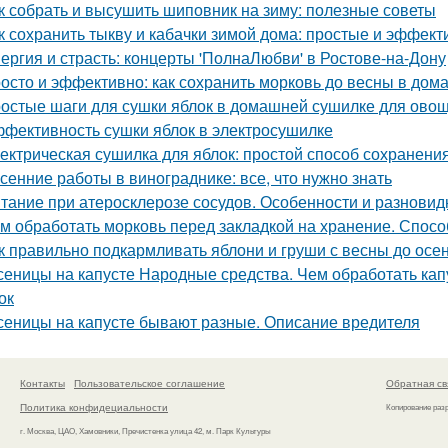
к собрать и высушить шиповник на зиму: полезные советы
к сохранить тыкву и кабачки зимой дома: простые и эффек
ергия и страсть: концерты 'ПолнаЛюбви' в Ростове-на-Дону
осто и эффективно: как сохранить морковь до весны в дом
остые шаги для сушки яблок в домашней сушилке для ово
фективность сушки яблок в электросушилке
ектрическая сушилка для яблок: простой способ сохранени
сенние работы в винограднике: все, что нужно знать
тание при атеросклерозе сосудов. Особенности и разновид
м обработать морковь перед закладкой на хранение. Спосо
к правильно подкармливать яблони и груши с весны до осе
сеницы на капусте Народные средства. Чем обработать капу
ок
сеницы на капусте бывают разные. Описание вредителя
Контакты
Пользовательское соглашение
Обратная св
Политика конфидециальности
Копирование раз
г. Москва, ЦАО, Хамовники, Пречистенка улица 42, м. Парк Культуры