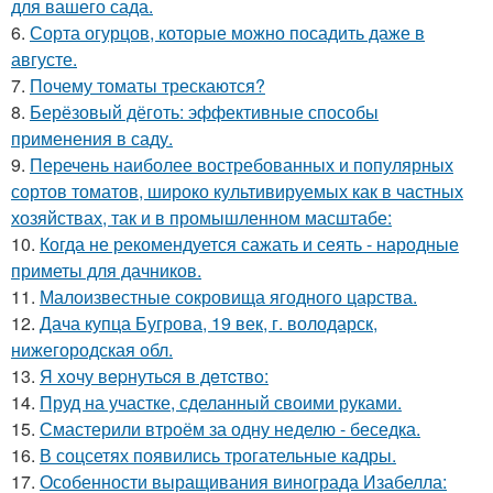
для вашего сада.
6.
Сорта огурцов, которые можно посадить даже в
августе.
7.
Почему томаты трескаются?
8.
Берёзовый дёготь: эффективные способы
применения в саду.
9.
Перечень наиболее востребованных и популярных
сортов томатов, широко культивируемых как в частных
хозяйствах, так и в промышленном масштабе:
10.
Когда не рекомендуется сажать и сеять - народные
приметы для дачников.
11.
Малоизвестные сокровища ягодного царства.
12.
Дача купца Бугрова, 19 век, г. володарск,
нижегородская обл.
13.
Я xoчу вepнутьcя в дeтcтвo:
14.
Пруд на участке, сделанный своими руками.
15.
Смастерили втроём за одну неделю - беседка.
16.
В соцсетях появились трогательные кадры.
17.
Особенности выращивания винограда Изабелла: