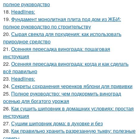
полное руководство
18.
Headlines:
19.
Фундамент монолитная плита под дом из ЖБИ:
полное руководство по строительству
20.
Сырая свекла для похудения: как использовать
природное средство
21.
Осенняя пересадка винограда: пошаговая
инструкция
22.
Осенняя пересадка винограда: когда и как сделать
всё правильно
23.
Headlines:
24.
Секреты сохранения черенков яблони для прививки
25.
Полное руководство: чем подкормить виноград
осенью для богатого урожая
26.
Как сушить шиповник в домашних условиях: простая
инструкция
27.
Сушим шиповник дома: в духовке и без
28.
Как правильно хранить разрезанную тыкву: полезные
советы