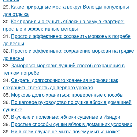
29.
Какие природные места вокруг Вологды популярны
для отдыха
30.
Как правильно сушить яблоки на зиму в квартире:
простые и эффективные методы
31.
Просто и эффективно: сохранить морковь в погребе
до весны
32.
Просто и эффективно: сохранение моркови на грядке
до весны
33.
Заморозка моркови: лучший способ сохранения в
теплом погребе
34.
Секреты долгосрочного хранения моркови: как
сохранить свежесть до первого урожая
35.
Морковь долго храниться: проверенные способы
36.
Пошаговое руководство по сушке яблок в домашней
сушилке
37.
Вкусные и полезные: яблоки сушеные в Изидри
38.
Простые способы сушки яблок в домашних условиях
39.
Ни в коем случае не мыть: почему мытьё может