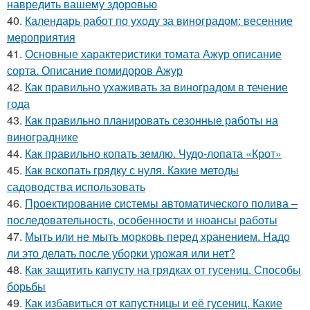
навредить вашему здоровью
40.
Календарь работ по уходу за виноградом: весенние
мероприятия
41.
Основные характеристики томата Ажур описание
сорта. Описание помидоров Ажур
42.
Как правильно ухаживать за виноградом в течение
года
43.
Как правильно планировать сезонные работы на
винограднике
44.
Как правильно копать землю. Чудо-лопата «Крот»
45.
Как вскопать грядку с нуля. Какие методы
садоводства использовать
46.
Проектирование системы автоматического полива –
последовательность, особенности и нюансы работы
47.
Мыть или не мыть морковь перед хранением. Надо
ли это делать после уборки урожая или нет?
48.
Как защитить капусту на грядках от гусениц. Способы
борьбы
49.
Как избавиться от капустницы и её гусениц. Какие