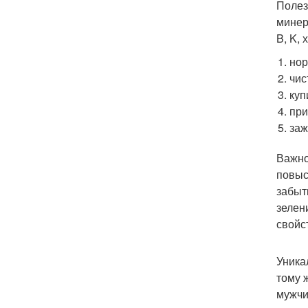
Полез
минер
B, K,
нор
чис
куп
при
заж
Важно
повыс
забыт
зелен
свойс
Уника
тому 
мужчи