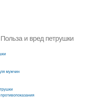
 Польза и вред петрушки
шки
для мужчин
етрушки
 противопоказания