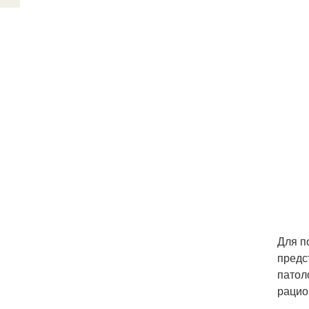
Для п
предс
патол
рацио