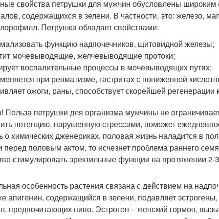
ные свойства петрушки для мужчин обусловлены широким 
алов, содержащихся в зелени. В частности, это: железо, маг
 хлорофилл. Петрушка обладает свойствами:
мализовать функцию надпочечников, щитовидной железы;
тит мочевыводящие, желчевыводящие протоки;
ирует воспалительные процессы в мочевыводящих путях;
меняется при ревматизме, гастритах с пониженной кислотн
ивляет ожоги, раны, способствует скорейшей регенерации к
! Польза петрушки для организма мужчины не ограничива
ить потенцию, нарушенную стрессами, поможет ежедневное 
ь о химических дженериках, половая жизнь наладится в пол
и перед половым актом, то исчезнет проблема раннего семя
тво стимулировать эректильные функции на протяжении 2-3 
льная особенность растения связана с действием на надпо
же апигенин, содержащийся в зелени, подавляет эстрогены
н, предпочитающих пиво. Эстроген – женский гормон, вы