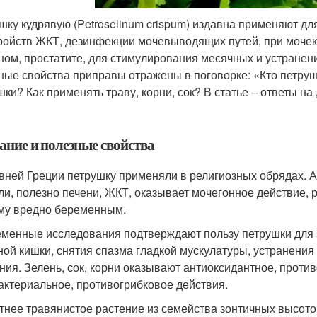
шку кудрявую (Petroselinum crispum) издавна применяют дл
ройств ЖКТ, дезинфекции мочевыводящих путей, при мочек
ном, простатите, для стимулирования месячных и устранен
ные свойства приправы отражены в поговорке: «Кто петрушку
шки? Как применять траву, корни, сок? В статье – ответы на
ание и полезные свойства
вней Греции петрушку применяли в религиозных обрядах. А
ли, полезно печени, ЖКТ, оказывает мочегонное действие, 
му вредно беременным.
менные исследования подтверждают пользу петрушки для з
ной кишки, снятия спазма гладкой мускулатуры, устранени
ния. Зелень, сок, корни оказывают антиоксидантное, проти
актериальное, противогрибковое действия.
тнее травянистое растение из семейства зонтичных высото