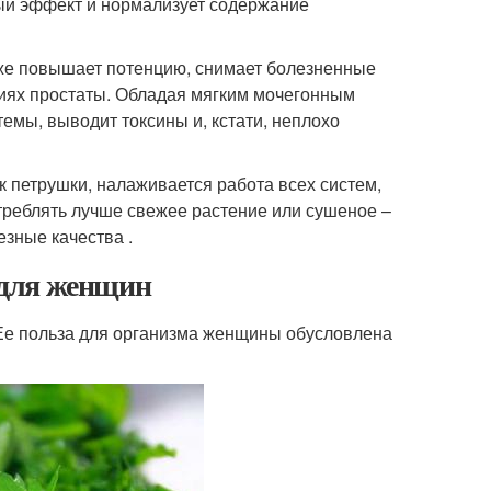
ый эффект и нормализует содержание
акже повышает потенцию, снимает болезненные
иях простаты. Обладая мягким мочегонным
емы, выводит токсины и, кстати, неплохо
к петрушки, налаживается работа всех систем,
треблять лучше свежее растение или сушеное –
езные качества .
 для женщин
 Ее польза для организма женщины обусловлена