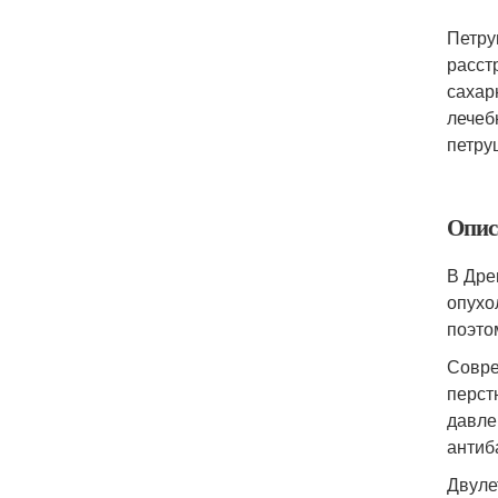
Петру
расст
сахар
лечеб
петру
Опис
В Дре
опухо
поэто
Совре
перст
давле
антиб
Двуле