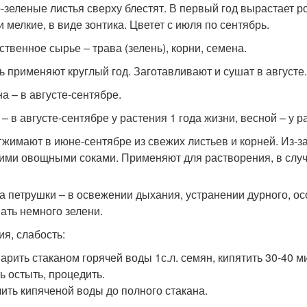
-зеленые листья сверху блестят. В первый год вырастает ро
и мелкие, в виде зонтика. Цветет с июля по сентябрь.
ственное сырье – трава (зелень), корни, семена.
ь применяют круглый год. Заготавливают и сушат в августе.
а – в августе-сентябре.
– в августе-сентябре у растения 1 года жизни, весной – у р
тжимают в июне-сентябре из свежих листьев и корней. Из-з
гими овощными соками. Применяют для растворения, в слу
а петрушки – в освежении дыхания, устранении дурного, о
ать немного зелени.
ия, слабость:
арить стаканом горячей воды 1с.л. семян, кипятить 30-40 м
ь остыть, процедить.
ить кипяченой воды до полного стакана.