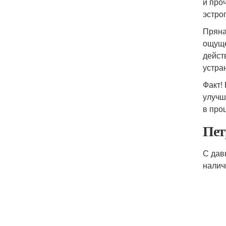
и про
эстро
Пряна
ощуще
дейст
устра
Факт!
улучш
в про
Пет
С дав
налич