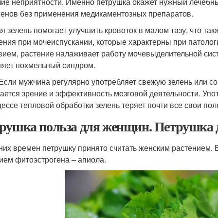
чие неприятности. Именно петрушка окажет нужный лечебн
генов без применения медикаментозных препаратов.
я зелень помогает улучшить кровоток в малом тазу, что т
ния при мочеиспускании, которые характерны при патолог
вием, растение налаживает работу мочевыделительной сист
няет похмельный синдром.
 Если мужчина регулярно употребляет свежую зелень или со
ается зрение и эффективность мозговой деятельности. Упо
цессе тепловой обработки зелень теряет почти все свои пол
рушка польза для женщин. Петрушка
них времен петрушку принято считать женским растением.
ием фитоэстрогена – апиола.