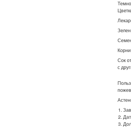
Темно
Цветк
Лекар
Зелен
Семен
Корни 
Сок о
с дру
Польз
пожев
Астен
Зав
Дат
Дол