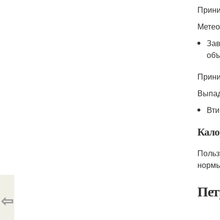
Приним
Метео
Зав
объ
Приним
Выпад
Вти
Кало
Польз
нормы
Пет
⇦