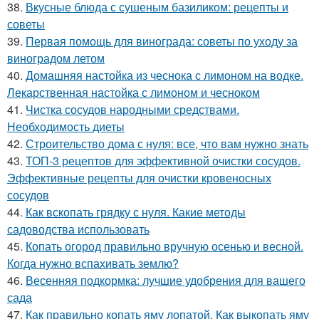
38.
Вкусные блюда с сушеным базиликом: рецепты и
советы
39.
Первая помощь для винограда: советы по уходу за
виноградом летом
40.
Домашняя настойка из чеснока с лимоном на водке.
Лекарственная настойка с лимоном и чесноком
41.
Чистка сосудов народными средствами.
Необходимость диеты
42.
Строительство дома с нуля: все, что вам нужно знать
43.
ТОП-3 рецептов для эффективной очистки сосудов.
Эффективные рецепты для очистки кровеносных
сосудов
44.
Как вскопать грядку с нуля. Какие методы
садоводства использовать
45.
Копать огород правильно вручную осенью и весной.
Когда нужно вспахивать землю?
46.
Весенняя подкормка: лучшие удобрения для вашего
сада
47.
Как правильно копать яму лопатой. Как выкопать яму