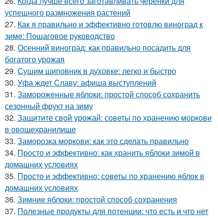
26.
Когда лучше всего заготавливать черенки для
успешного размножения растений
27.
Как я правильно и эффективно готовлю виноград к
зиме: Пошаговое руководство
28.
Осенний виноград: как правильно посадить для
богатого урожая
29.
Сушим шиповник в духовке: легко и быстро
30.
Уфа ждет Славу: афиша выступлений
31.
Замороженные яблоки: простой способ сохранить
сезонный фрукт на зиму
32.
Защитите свой урожай: советы по хранению моркови
в овощехранилище
33.
Заморозка моркови: как это сделать правильно
34.
Просто и эффективно: как хранить яблоки зимой в
домашних условиях
35.
Просто и эффективно: советы по хранению яблок в
домашних условиях
36.
Зимние яблоки: простой способ сохранения
37.
Полезные продукты для потенции: что есть и что нет