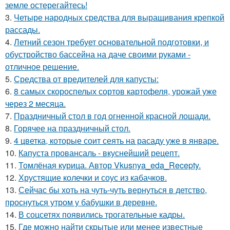
земле остерегайтесь!
3.
Четыре народных средства для выращивания крепкой
рассады.
4.
Летний сезон требует основательной подготовки, и
обустройство бассейна на даче своими руками -
отличное решение.
5.
Средства от вредителей для капусты:
6.
8 самых скороспелых сортов картофеля, урожай уже
через 2 месяца.
7.
Праздничный стол в год огненной красной лошади.
8.
Горячее на праздничный стол.
9.
4 цветка, которые соит сеять на расаду уже в январе.
10.
Капуста провансаль - вкуснейший рецепт.
11.
Томлёная курица. Автор Vkusnya_eda_Recepty.
12.
Хрустящие колечки и соус из кабачков.
13.
Сейчас бы хоть на чуть-чуть вернуться в детство,
проснуться утром у бабушки в деревне.
14.
В соцсетях появились трогательные кадры.
15.
Где можно найти скрытые или менее известные