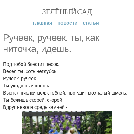
ЗЕЛЁНЫЙ САД
главная
новости
статьи
Ручеек, ручеек, ты, как
ниточка, идешь.
Под тобой блестит песок.
Весел ты, хоть неглубок.
Ручеек, ручеек.
Ты уходишь и поешь.
Вьются пчелки меж стеблей, прогудит мохнатый шмель.
Ты бежишь скорей, скорей.
Вдруг неволя средь камней -.