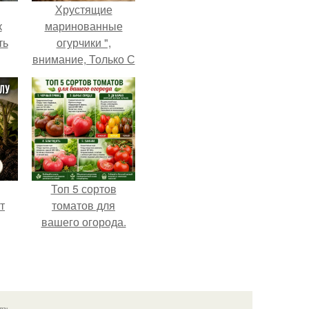
Хрустящие
к
маринованные
ть
огурчики ",
внимание, Только С
Грядки".
Топ 5 сортов
т
томатов для
вашего огорода.
язь