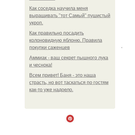
Как соседка научила меня
выращивать "тот Самый" пушистый
укроп.
Как правильно посадить
колоновидную яблоню. Правила
.
покупки саженцев
Аммиак - ваш секрет пышного лука
и чеснока!
Всем привет! Баня - это наша
страсть, но вот таскаться по гостям
как-то уже надоело.