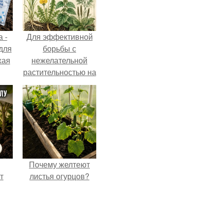
 -
Для эффективной
 для
борьбы с
жая
нежелательной
растительностью на
вашем
приусадебном
участке крайне
важно понимать
природу этих
"Врагов".
Почему желтеют
т
листья огурцов?