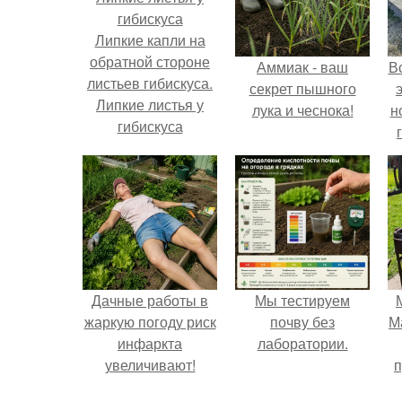
Липкие капли на
обратной стороне
Аммиак - ваш
В
листьев гибискуса.
секрет пышного
Липкие листья у
лука и чеснока!
н
гибискуса
Дачные работы в
Мы тестируем
жаркую погоду риск
почву без
М
инфаркта
лаборатории.
увеличивают!
п