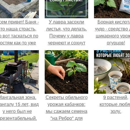
сем привет! Баня -
У лавра засохли
Борная кислота
это наша страсть,
листья, что делать.
чудо - средство
о вот таскаться по
Почему у лавра
шикарного уро
гостям как-то уже
чернеют и сохнут
огурцов!
надоело.
листья?
Мангальная зона.
Секреты обильного
9 растений,
ангалу 15 лет, вид
урожая кабачков:
которые любя
у него был не
мы сажаем семена
золу.
резентабельный.
"на Ребро" для
максимального