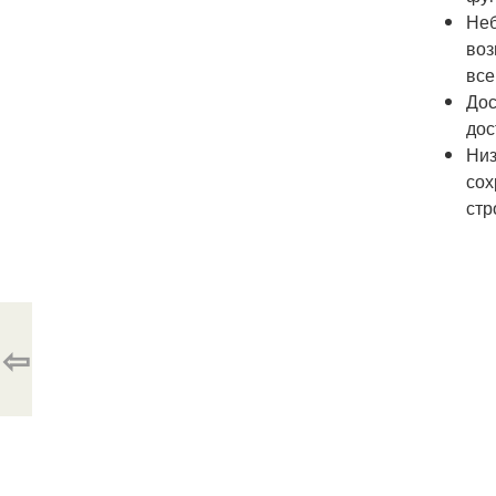
Неб
воз
все
Дос
дос
Низ
сох
стр
⇦