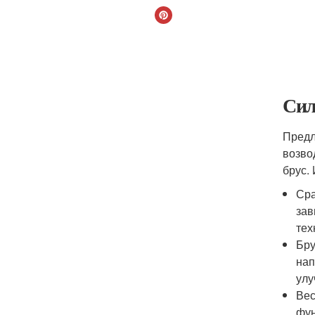
Сил
Предл
возво
брус.
Сра
зав
тех
Бру
нап
улу
Вес
фун