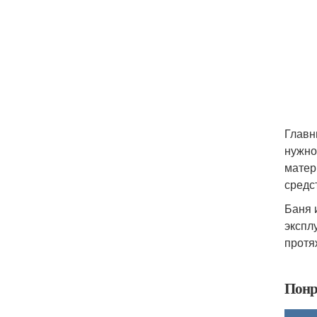
Главн
нужно
матер
средс
Баня 
экспл
протя
Понр