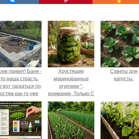
сем привет! Баня -
Хрустящие
Советы для
это наша страсть,
маринованные
капусты.
о вот таскаться по
огурчики ",
гостям как-то уже
внимание, Только С
надоело.
Грядки".