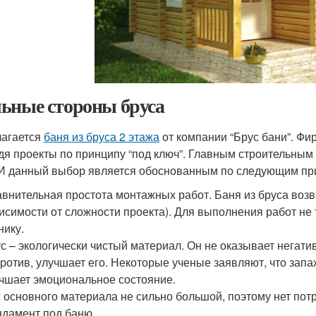
ьные стороны бруса
агается
баня из бруса 2 этажа
от компании “Брус бани”. Фи
дя проекты по принципу “под ключ”. Главным строительным 
 И данный выбор является обоснованным по следующим пр
внительная простота монтажных работ. Баня из бруса возво
исимости от сложности проекта). Для выполнения работ не
нику.
с – экологически чистый материал. Он не оказывает негати
ротив, улучшает его. Некоторые ученые заявляют, что зап
чшает эмоциональное состояние.
 основного материала не сильно большой, поэтому нет пот
дамент под баню.