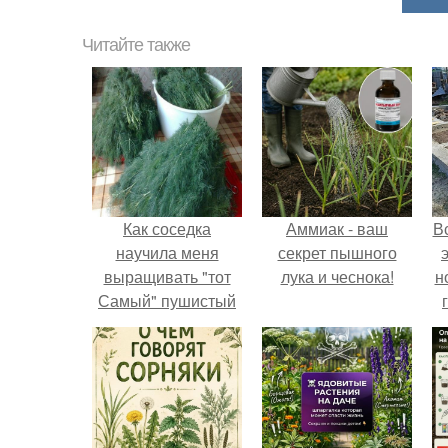
Читайте также
Как соседка
Аммиак - ваш
В
научила меня
секрет пышного
выращивать "тот
лука и чеснока!
н
Самый" пушистый
укроп.