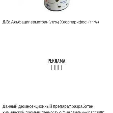
Д/В: Альфациперметрин(78%) Хлорпирифос: (11%)
Данный дезинсекционный препарат разработан
химической промышленностью Финляндии-«Instituutin