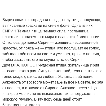
Вырезанная виноградная гроздь, полуптицы-полулюди,
выписанные красками на синем фоне. Одна из них:
СИРИН Темная птица, темная сила, посланница
властелина подземного мира в славянской мифологии.
От головы до пояса Сирин — женщина несравненной
красоты, от пояса же — птица. Кто послушает ее голос,
забывает обо всем на свете и умирает, причем нет сил,
чтобы заставить его не слушать голос Сирин.
Другая: АЛКОНОСТ Чудесная птица, жительница Ирия
— славянского рая. Лик у нее женский, тело же птичье, а
голос сладок, как сама любовь. Услышавший пение
Алконоста от восторга может забыть все на свете, но зла
от нее нет, в отличие от Сирина. Алконост несет яйца
«на крае моря», но не высиживает их, а погружает в
морскую глубину. В эту пору семь дней стоит
безветренная погода.