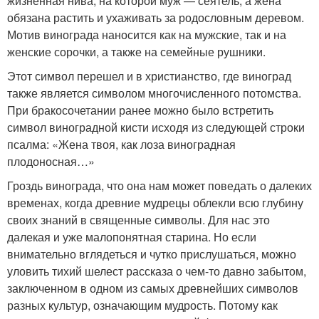
жизненная нива, на которой муж — сеятель, а жена
обязана растить и ухаживать за родословным деревом.
Мотив винограда наносится как на мужские, так и на
женские сорочки, а также на семейные рушники.
Этот символ перешел и в христианство, где виноград
также является символом многочисленного потомства.
При бракосочетании ранее можно было встретить
символ виноградной кисти исходя из следующей строки
псалма: «Жена твоя, как лоза виноградная
плодоносная…»
Гроздь винограда, что она нам может поведать о далеких
временах, когда древние мудрецы облекли всю глубину
своих знаний в священные символы. Для нас это
далекая и уже малопонятная старина. Но если
внимательно вглядеться и чутко прислушаться, можно
уловить тихий шелест рассказа о чем-то давно забытом,
заключенном в одном из самых древнейших символов
разных культур, означающим мудрость. Потому как