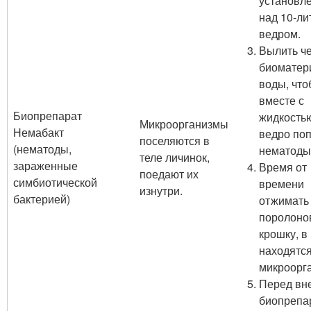
установл
над 10-л
ведром.
Вылить ч
биоматер
воды, чт
вместе с
Биопрепарат
жидкость
Микроорганизмы
Немабакт
ведро по
поселяются в
(нематоды,
нематоды
теле личинок,
зараженные
Время от
поедают их
симбиотической
времени
изнутри.
бактерией)
отжимать
поролоно
крошку, в
находятс
микроорг
Перед вн
биопрепа