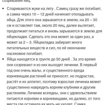
созревания яиц.
Спариваются жуки на лету . Самец сразу же погибает,
а самка через 10 – 12 дней начинает откладывать
яйца. Для этого она зарывается в землю, на 20 – 30
см и оставляет там, около 20 яиц, далее вылетает,
продолжает питаться и вновь зарывается в землю для
яйцекладки. Сделать это она может за один раз, а
может за 2 – 3. Яйцекладка забирает много
питательных веществ и сил, по её окончании
насекомое погибает.
Яйца находятся в грунте до 50 дней . За это время
они созревают и из них выходят личинки. В первый
год они очень малы, и существенного вреда
корневищам растений не приносят, но подрастая,
растёт и их аппетит, поэтому взрослая личинка может
существенно навредить корням клубники и другим
растениям. Личинки всеядны, они с удовольствием
питаются корнями и корневищами, но далеко, от того
места где оставила их мать не уходят. Самка