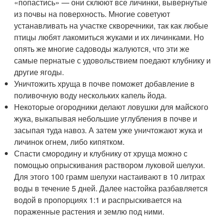
«попастись» — они склюют все личинки, вывернутые
из почвы на поверхность. Многие советуют
устанавливать на участке скворечники, так как любые
птицы любят лакомиться жуками и их личинками. Но
опять же многие садоводы жалуются, что эти же
самые пернатые с удовольствием поедают клубнику и
другие ягоды.
Уничтожить хруща в почве поможет добавление в
поливочную воду нескольких капель йода.
Некоторые огородники делают ловушки для майского
жука, выкапывая небольшие углубления в почве и
засыпая туда навоз. А затем уже уничтожают жука и
личинок огнем, либо кипятком.
Спасти смородину и клубнику от хруща можно с
помощью опрыскивания раствором луковой шелухи.
Для этого 100 грамм шелухи настаивают в 10 литрах
воды в течение 5 дней. Далее настойка разбавляется
водой в пропорциях 1:1 и распрыскивается на
пораженные растения и землю под ними.