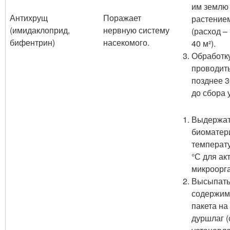
им землю
Антихрущ
Поражает
растение
(имидаклоприд,
нервную систему
(расход – 
бифентрин)
насекомого.
40 м²).
Обработк
проводит
позднее 3
до сбора 
Выдержа
биоматер
температ
°С для ак
микроорг
Высыпат
содержим
пакета на
дуршлаг (