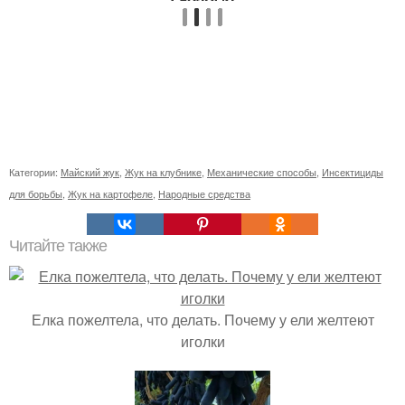
Категории:
Майский жук
,
Жук на клубнике
,
Механические способы
,
Инсектициды
для борьбы
,
Жук на картофеле
,
Народные средства
Читайте также
Елка пожелтела, что делать. Почему у ели желтеют
иголки