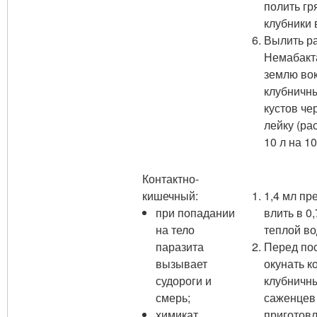
полить гр
клубники 
Вылить р
Немабакт
землю во
клубничн
кустов че
лейку (ра
10 л на 10
Контактно-
кишечный:
1,4 мл пр
при попадании
влить в 0,
на тело
теплой во
паразита
Перед по
вызывает
окунать к
судороги и
клубничн
смерь;
саженцев
химикат
приготов