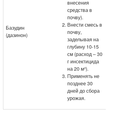
внесения
средства в
почву).
Внести смесь в
Базудин
почву,
(дазинон)
заделывая на
глубину 10-15
см (расход – 30
г инсектицида
на 20 м²).
Применять не
позднее 30
дней до сбора
урожая.