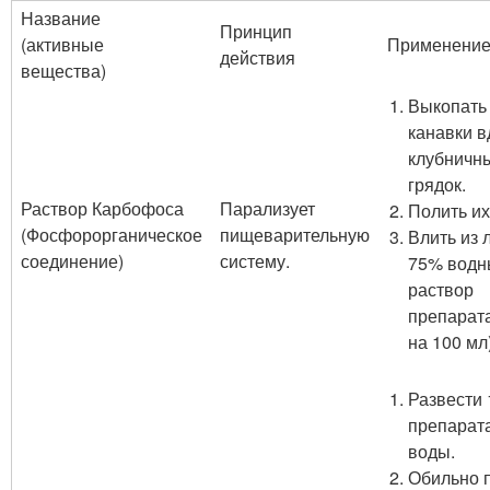
Название
Принцип
(активные
Применени
действия
вещества)
Выкопать 
канавки в
клубничн
грядок.
Раствор Карбофоса
Парализует
Полить их
(Фосфорорганическое
пищеварительную
Влить из 
соединение)
систему.
75% водн
раствор
препарата
на 100 мл)
Развести 
препарата
воды.
Обильно 