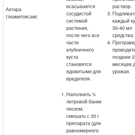
всасывается
раствор.
Актара
сосудистой
Подливат
(тиаметоксам)
системой
каждый ку
растения,
30-40 мл
после чего все
средства.
части
Протравк
клубничного
проводит
куста
позднее 2
становятся
месяцев 
ядовитыми для
урожая.
вредителя.
Наполнить ¾
литровой банки
песком,
смешать с 30 г
препарата (для
равномерного