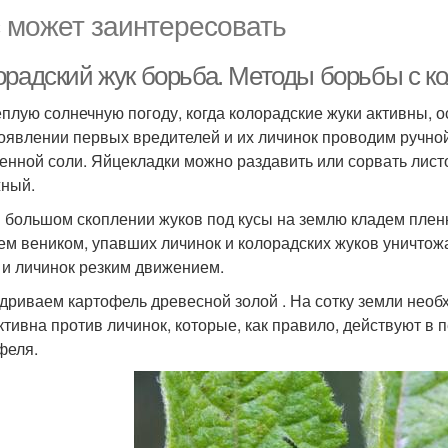
 может заинтересовать
орадский жук борьба. Методы борьбы с к
теплую солнечную погоду, когда колорадские жуки активны, 
оявлении первых вредителей и их личинок проводим ручной
енной соли. Яйцекладки можно раздавить или сорвать листо
ный.
и большом скоплении жуков под кусы на землю кладем плен
ем веником, упавших личинок и колорадских жуков уничтожа
 и личинок резким движением.
удриваем картофель древесной золой . На сотку земли нео
тивна против личинок, которые, как правило, действуют в 
феля.