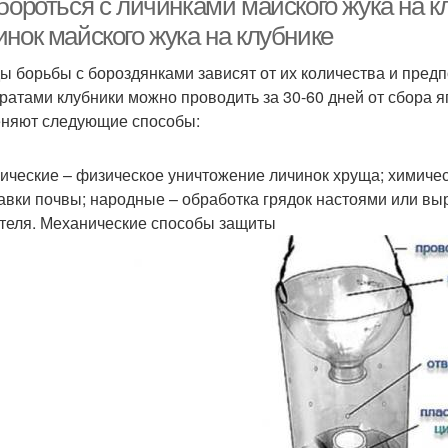
бороться с личинками майского жука на к
нок майского жука на клубнике
ы борьбы с бороздянками зависят от их количества и пред
ратами клубники можно проводить за 30-60 дней от сбора я
няют следующие способы:
ические – физическое уничтожение личинок хруща; химичес
авки почвы; народные – обработка грядок настоями или в
теля. Механические способы защиты