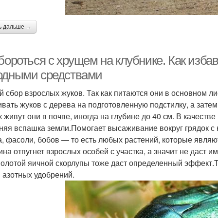
ь дальше →
бороться с хрущем на клубнике. Как изба
одными средствами
й сбор взрослых жуков. Так как питаются они в основном л
ивать жуков с дерева на подготовленную подстилку, а зате
ак живут они в почве, иногда на глубине до 40 см. В качест
няя вспашка земли.Помогает высаживание вокруг грядок с 
а, фасоли, бобов — то есть любых растений, которые являю
ина отпугнет взрослых особей с участка, а значит не даст и
олотой яичной скорлупы тоже даст определенный эффект.Т
 азотных удобрений.