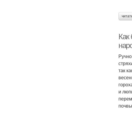
читат
Как 
нар
Ручно
стрях
так к
весен
горох
и люп
перем
почвы