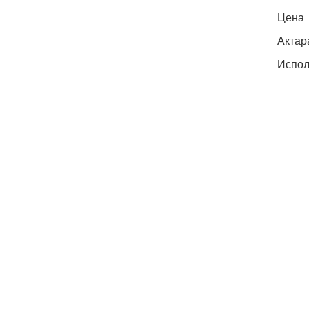
Цена
Актара
Испол