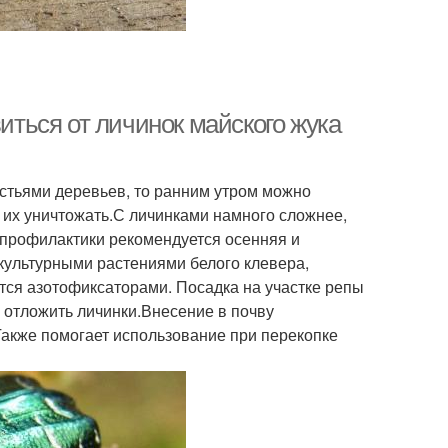
виться от личинок майского жука
истьями деревьев, то ранним утром можно
м их уничтожать.С личинками намного сложнее,
ве профилактики рекомендуется осенняя и
культурными растениями белого клевера,
тся азотофиксаторами. Посадка на участке репы
м отложить личинки.Внесение в почву
акже помогает использование при перекопке