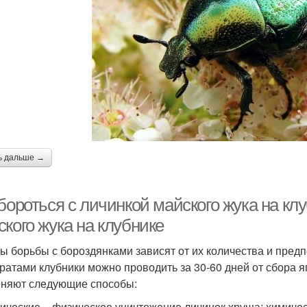
ь дальше →
бороться с личинкой майского жука на клу
кого жука на клубнике
ы борьбы с бороздянками зависят от их количества и пред
ратами клубники можно проводить за 30-60 дней от сбора я
няют следующие способы:
ические – физическое уничтожение личинок хруща; химичес