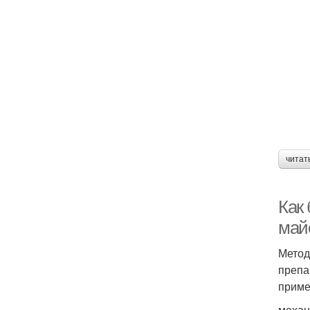
читат
Как 
майс
Метод
препа
приме
механ