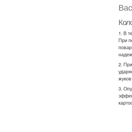
Вас
Кол
1. В 
При п
повар
надеж
2. Пр
ударя
жуков
3. Оп
эффек
карто