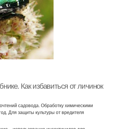
бнике. Как избавиться от личинок
почтений садовода. Обработку химическими
год. Для защиты культуры от вредителя
кие – использование инсектицидов для