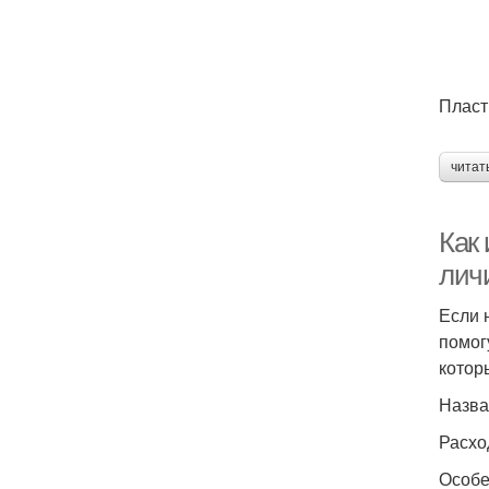
Пласт
читат
Как 
лич
Если 
помог
котор
Назва
Расхо
Особе