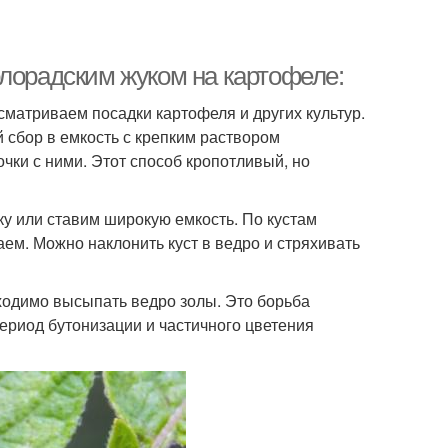
олорадским жуком на картофеле:
осматриваем посадки картофеля и других культур.
 сбор в емкость с крепким раствором
чки с ними. Этот способ кропотливый, но
ку или ставим широкую емкость. По кустам
ем. Можно наклонить куст в ведро и стряхивать
бходимо высыпать ведро золы. Это борьба
период бутонизации и частичного цветения