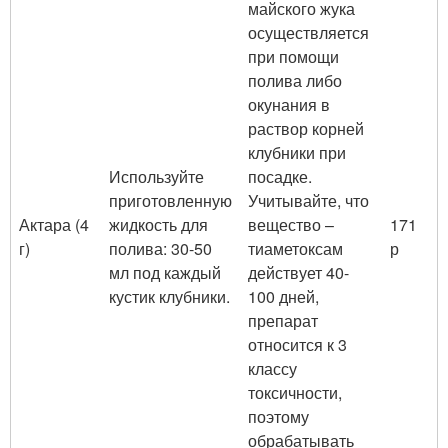
майского жука
осуществляется
при помощи
полива либо
окунания в
раствор корней
клубники при
Используйте
посадке.
приготовленную
Учитывайте, что
Актара (4
жидкость для
вещество –
171
г)
полива: 30-50
тиаметоксам
р
мл под каждый
действует 40-
кустик клубники.
100 дней,
препарат
относится к 3
классу
токсичности,
поэтому
обрабатывать