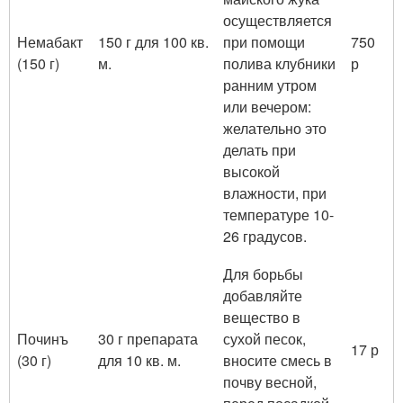
осуществляется
Немабакт
150 г для 100 кв.
при помощи
750
(150 г)
м.
полива клубники
р
ранним утром
или вечером:
желательно это
делать при
высокой
влажности, при
температуре 10-
26 градусов.
Для борьбы
добавляйте
вещество в
Починъ
30 г препарата
сухой песок,
17 р
(30 г)
для 10 кв. м.
вносите смесь в
почву весной,