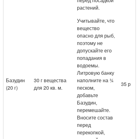
перед посадкой
растений.
Учитывайте, что
вещество
опасно для рыб,
поэтому не
допускайте его
попадания в
водоемы.
Литровую банку
Базудин
30 г вещества
наполните на ¾
35 р
(20 г)
для 20 кв. м.
песком,
добавьте
Базудин,
перемешайте.
Вносите состав
перед
перекопкой,