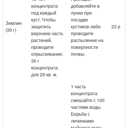
концентрата
добавляйте в
под каждый
лунки при
куст. Чтобы
посадке
Землин
защитить
кустиков либо
23 р
(30 г)
верхнюю часть
проводите
растений,
распыление на
проводите
поверхности
опрыскивание:
почвы.
30 г
концентрата
для 20 кв. м.
1 часть
концентрата
смешайте с 100
частями воды.
Борьба с
личинками
майского жука