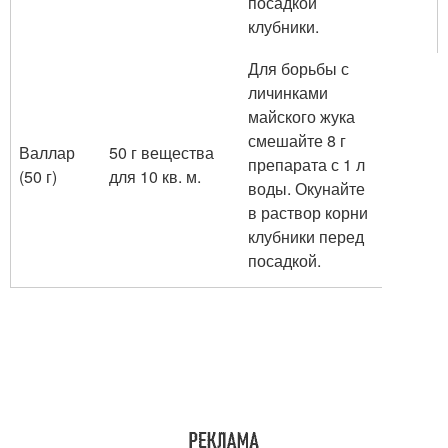
посадкой
клубники.
Для борьбы с
личинками
майского жука
смешайте 8 г
Валлар
50 г вещества
препарата с 1 л
(50 г)
для 10 кв. м.
воды. Окунайте
в раствор корни
клубники перед
посадкой.