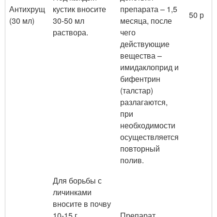
Антихрущ
кустик вносите
препарата – 1,5
50 р
(30 мл)
30-50 мл
месяца, после
раствора.
чего
действующие
вещества –
имидаклоприд и
бифентрин
(талстар)
разлагаются,
при
необходимости
осуществляется
повторный
полив.
Для борьбы с
личинками
вносите в почву
10-15 г
Препарат