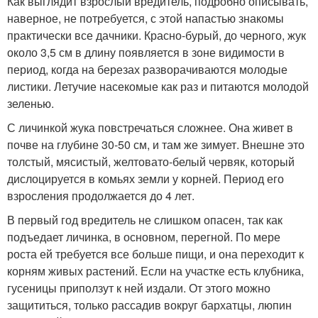
Как выглядит взрослый вредитель, подробно описывать,
наверное, не потребуется, с этой напастью знакомы
практически все дачники. Красно-бурый, до черного, жук
около 3,5 см в длину появляется в зоне видимости в
период, когда на березах разворачиваются молодые
листики. Летучие насекомые как раз и питаются молодой
зеленью.
С личинкой жука повстречаться сложнее. Она живет в
почве на глубине 30-50 см, и там же зимует. Внешне это
толстый, мясистый, желтовато-белый червяк, который
дислоцируется в комьях земли у корней. Период его
взросления продолжается до 4 лет.
В первый год вредитель не слишком опасен, так как
подъедает личинка, в основном, перегной. По мере
роста ей требуется все больше пищи, и она переходит к
корням живых растений. Если на участке есть клубника,
гусеницы приползут к ней издали. От этого можно
защититься, только рассадив вокруг бархатцы, люпин