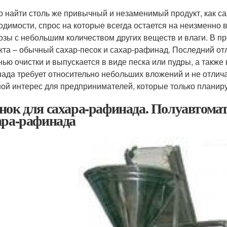
о найти столь же привычный и незаменимый продукт, как са
одимости, спрос на которые всегда остается на неизменно в
озы с небольшим количеством других веществ и влаги. В пр
кта – обычный сахар-песок и сахар-рафинад. Последний от
нью очистки и выпускается в виде песка или пудры, а также
ада требует относительно небольших вложений и не отлича
ой интерес для предпринимателей, которые только планиру
нок для сахара-рафинада. Полуавтомат
ара-рафинада