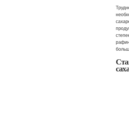
Трудн
необх
сахар
проду
степе
рафин
больш
Ста
сах