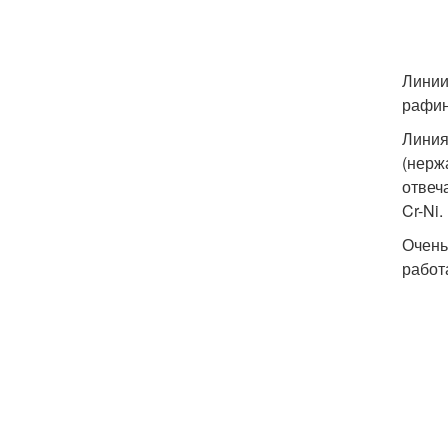
Линии
рафин
Линия
(нерж
отвеч
Cr-Ni.
Очень
работ