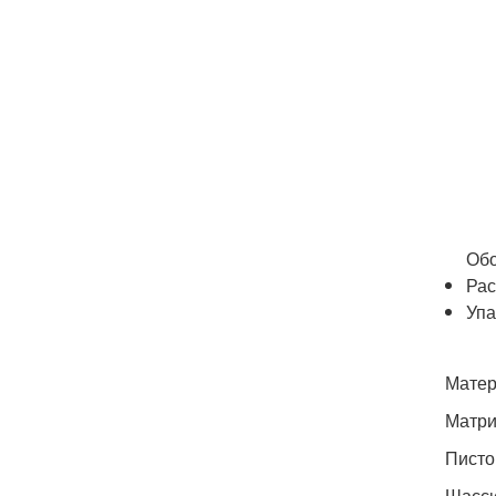
Обо
Рас
Упа
Матер
Матри
Писто
Шасси