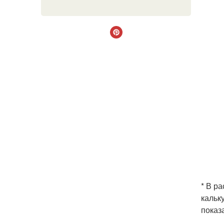
* В р
кальк
показ