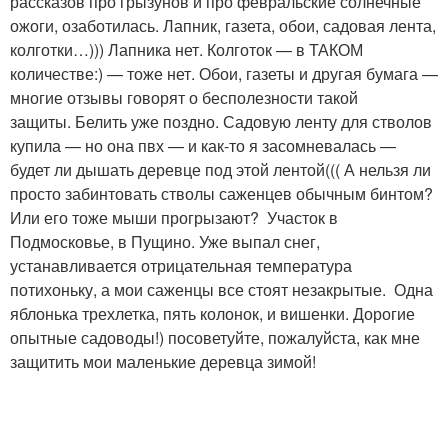
рассказов про грызунов и про февральские солнечные
ожоги, озаботилась. Лапник, газета, обои, садовая лента,
колготки…))) Лапника нет. Колготок — в ТАКОМ
количестве:) — тоже нет. Обои, газеты и другая бумага —
многие отзывы говорят о бесполезности такой
защиты. Белить уже поздно. Садовую ленту для стволов
купила — но она пвх — и как-то я засомневалась —
будет ли дышать деревце под этой лентой((( А нельзя ли
просто забинтовать стволы саженцев обычным бинтом?
Или его тоже мыши прогрызают? Участок в
Подмосковье, в Пущино. Уже выпал снег,
устанавливается отрицательная температура
потихоньку, а мои саженцы все стоят незакрытые. Одна
яблонька трехлетка, пять колонок, и вишенки. Дорогие
опытные садоводы!) посоветуйте, пожалуйста, как мне
защитить мои маленькие деревца зимой!