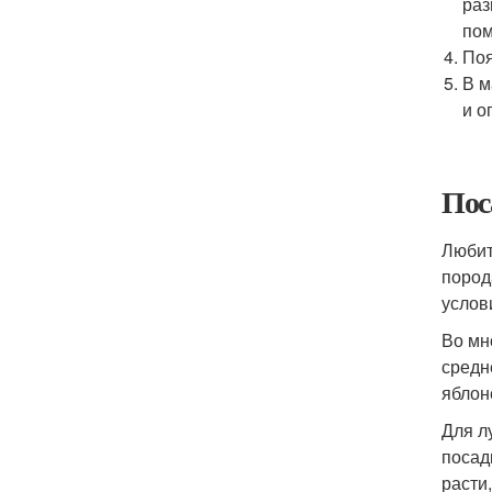
раз
пом
Поя
В м
и о
Пос
Любит
пород
услов
Во мн
средн
яблон
Для л
посад
расти