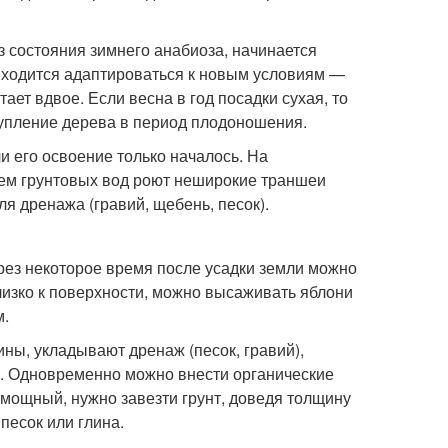
з состояния зимнего анабиоза, начинается
риходится адаптироваться к новым условиям —
ет вдвое. Если весна в год посадки сухая, то
тупление дерева в период плодоношения.
и его освоение только началось. На
ием грунтовых вод роют неширокие траншеи
я дренажа (гравий, щебень, песок).
ерез некоторое время после усадки земли можно
лизко к поверхности, можно высаживать яблони
м.
ины, укладывают дренаж (песок, гравий),
ы. Одновременно можно внести органические
мощный, нужно завезти грунт, доведя толщину
 песок или глина.