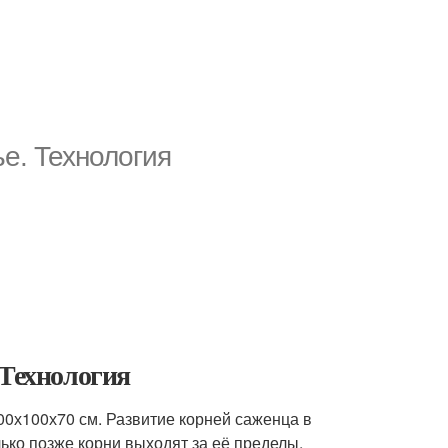
е. Технология
 Технология
0х100х70 см. Развитие корней саженца в
ько позже корни выходят за её пределы.