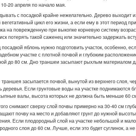
с 10-20 апреля по начало мая.
дывать с посадкой крайне нежелательно. Дерево выходит и
 вегетативный цикл его жизни, а если ему в этот период п
зка на поврежденную при выкопке корневую систему возраста
риск потерять такой саженец или значительно задержать вс
 посадкой яблонь нужно подготовить участок, особенно, есл
адебном участке с плотной почвой и глубоким расположен
ной до 80 см. Дно траншеи засыпают рыхлым материалом дл
 траншея засыпается почвой, вынутой из верхнего слоя, ч
ь деревья. Если грунтовые воды на участке поднимаются б
сыпные валы, высота которых не должна быть меньше 60 с
того снимают сверху слой почвы примерно на 30-40 см глуб
ащают почву на место и добавляют грунт до нужной высот
ения. Если плодородный слой на участке небольшой и мало
одного слоя до 60 см. Лучше, если это будет суглинок, а не