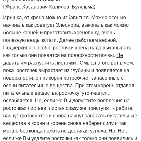
f
(Франс Хасанович Халилов, Бугульма)
:
Иришка, от хрена можно избавиться. Можно осенью
начинать как советует Элеонора, выкопать как можно
больше корней и приготовить хреновину, очень
полезную вещь, кстати. Далее работаем весной.
Подчеркиваю особо: росточки хрена надо выкапывать
как только они появятся на поверхности почвы.
Не
давать им распустить листочки
. Смысл этого вот в чем:
пока росточек вырастает из глубины и появляется на
поверхности, он из корня потребляет запасенные с
осени питательные вещества. При этом корень отдавая
питательные вещества росточку, утончается,
ослабляется. Но, если же Вы допустите появления на
росточках листьев, листья сразу же приступят к работе,
начнут фотосинтез и снова начнут запасать питательные
вещества в корни и корень снова наберет силу и так
можно без конца полоть не достигая успеха. Но, Но!,
если же Вы удалите росточки как только они появились и