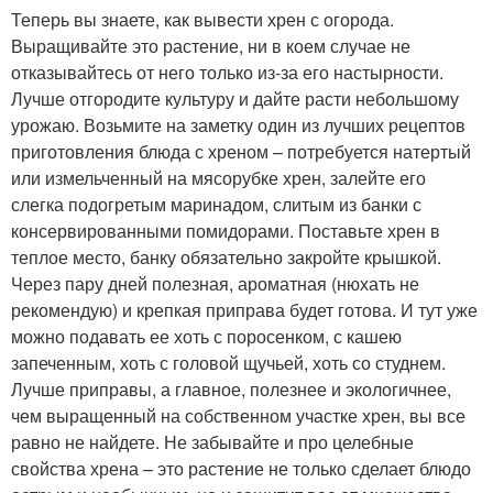
Теперь вы знаете, как вывести хрен с огорода.
Выращивайте это растение, ни в коем случае не
отказывайтесь от него только из-за его настырности.
Лучше отгородите культуру и дайте расти небольшому
урожаю. Возьмите на заметку один из лучших рецептов
приготовления блюда с хреном – потребуется натертый
или измельченный на мясорубке хрен, залейте его
слегка подогретым маринадом, слитым из банки с
консервированными помидорами. Поставьте хрен в
теплое место, банку обязательно закройте крышкой.
Через пару дней полезная, ароматная (нюхать не
рекомендую) и крепкая приправа будет готова. И тут уже
можно подавать ее хоть с поросенком, с кашею
запеченным, хоть с головой щучьей, хоть со студнем.
Лучше приправы, а главное, полезнее и экологичнее,
чем выращенный на собственном участке хрен, вы все
равно не найдете. Не забывайте и про целебные
свойства хрена – это растение не только сделает блюдо