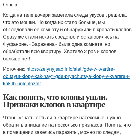
Отзыв
Когда на теле дочери заметила следы укусов , решила,
что это мошки. Но когда их стало больше, мы
обследовали ее комнату и обнаружили в кровати клопов.
Сразу же стали искать средство и остановились на
Фуфаноне. «Заражена» была одна комната, но
обработали всю квартиру. Хватило 2 раз и клопов
больше нет!
Источник:
https://zelynyjsad.info/stati/gde-v-kvartire-
obitayut-klopy-kak-nayti-gde-pryachutsya-klopy-v-kvartire-i-
kak-ih-unichtozhit
Как понять, что клопы ушли.
Признаки клопов в квартире
Чтобы узнать, есть ли в квартире насекомые, нужно
обратить внимание на несколько признаков. Понять, что
в помещении завелись паразиты, можно по следам,