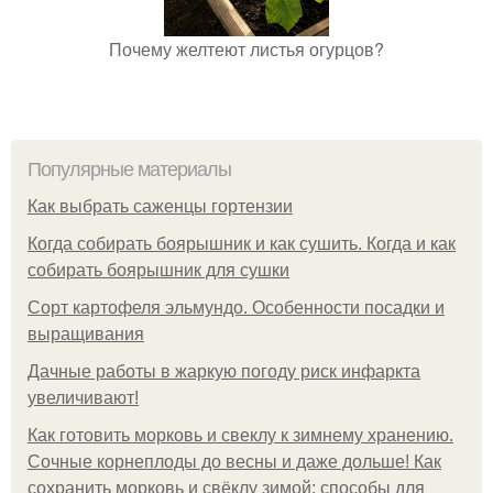
Почему желтеют листья огурцов?
Популярные материалы
Как выбрать саженцы гортензии
Когда собирать боярышник и как сушить. Когда и как
собирать боярышник для сушки
Сорт картофеля эльмундо. Особенности посадки и
выращивания
Дачные работы в жаркую погоду риск инфаркта
увеличивают!
Как готовить морковь и свеклу к зимнему хранению.
Сочные корнеплоды до весны и даже дольше! Как
сохранить морковь и свёклу зимой: способы для