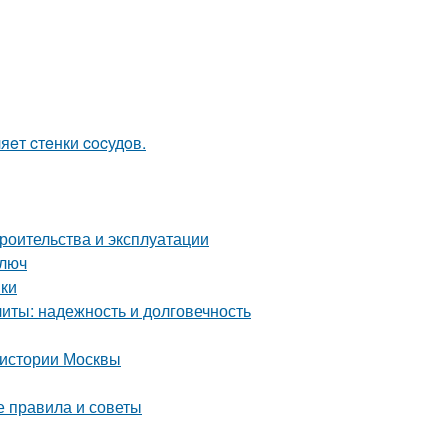
яeт cтeнки cocудoв.
роительства и эксплуатации
ключ
нки
ты: надежность и долговечность
 истории Москвы
е правила и советы