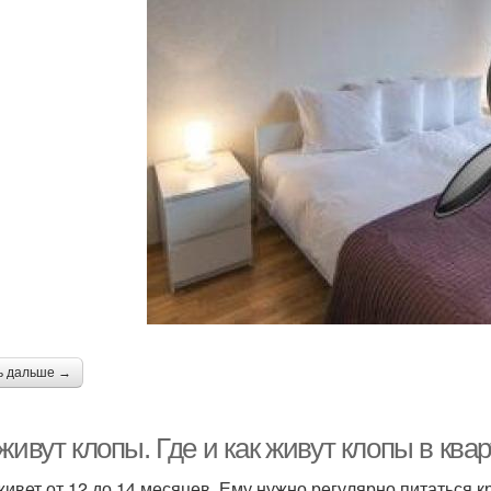
ь дальше →
живут клопы. Где и как живут клопы в ква
живет от 12 до 14 месяцев. Ему нужно регулярно питаться 