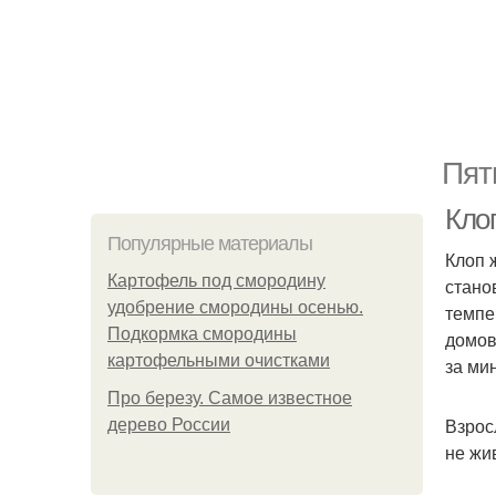
Пят
Клоп
Популярные материалы
Клоп 
Картофель под смородину
стано
удобрение смородины осенью.
темпе
Подкормка смородины
домов
картофельными очистками
за ми
Про березу. Самое известное
Взрос
дерево России
не жи