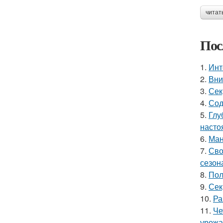
читат
Пос
1.
Инт
2.
Вни
3.
Сек
4.
Сод
5.
Глу
насто
6.
Ман
7.
Сво
сезон
8.
Пол
9.
Сек
10.
Ра
11.
Че
урожа