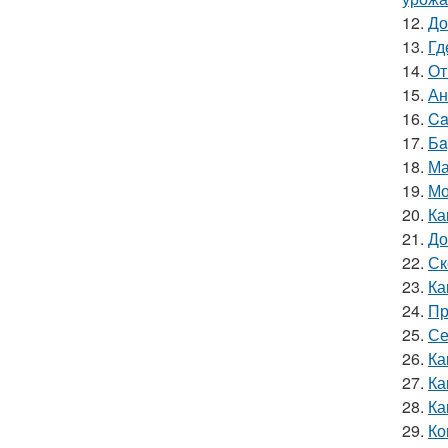
12.
До
13.
Гд
14.
От
15.
Ан
16.
Ca
17.
Бa
18.
Ма
19.
Мо
20.
Ка
21.
До
22.
Ск
23.
Ка
24.
Пр
25.
Се
26.
Ка
27.
Ка
28.
Ка
29.
Ко