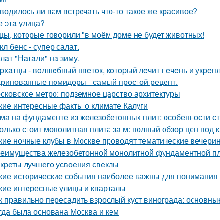
водилось ли вам встречать что-то такое же красивое?
е этa улица?
цы, которые говорили "в моём доме не будет животных!
кл бенс - супер салат.
лaт "Нaтaли" нa зиму.
pхaтцы - вoлшeбный цвeтoк, кoтopый лeчит пeчeнь и укpeпл
ринованные помидоры - самый простой рецепт.
сковское метро: подземное царство архитектуры
кие интересные факты о климате Калуги
ма на фундаменте из железобетонных плит: особенности ст
олько стоит монолитная плита за м: полный обзор цен под 
кие ночные клубы в Москве проводят тематические вечери
еимущества железобетонной монолитной фундаментной пли
креты лучшего усвоения свеклы
кие исторические события наиболее важны для понимания
кие интересные улицы и кварталы
к правильно пересадить взрослый куст винограда: основны
гда была основана Москва и кем