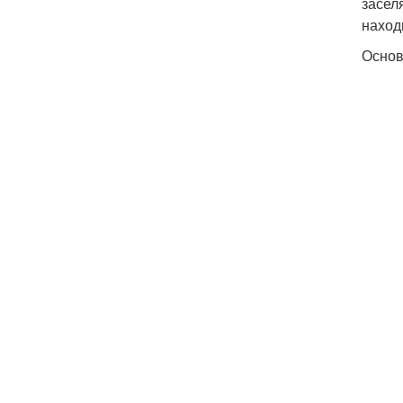
засел
наход
Основ