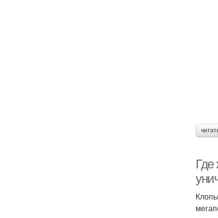
читат
Где 
уни
Клопы
мегап