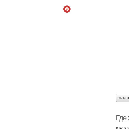
читат
Где 
Клоп 