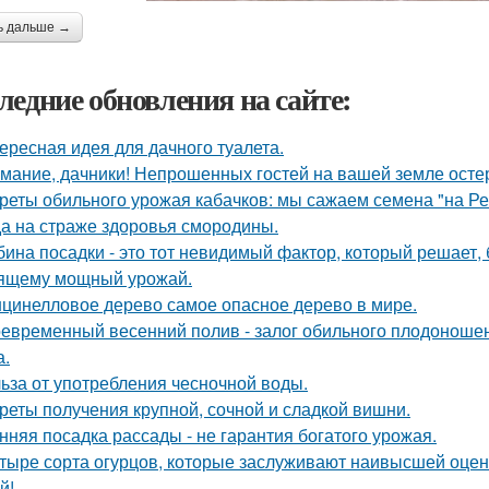
ь дальше →
ледние обновления на сайте:
ересная идея для дачного туалета.
мание, дачники! Непрошенных гостей на вашей земле остер
реты обильного урожая кабачков: мы сажаем семена "на Р
а на страже здоровья смородины.
бина посадки - это тот невидимый фактор, который решает, 
ящему мощный урожай.
цинелловое дерево самое опасное дерево в мире.
евременный весенний полив - залог обильного плодоношен
а.
ьза от употребления чесночной воды.
реты получения крупной, сочной и сладкой вишни.
нняя посадка рассады - не гарантия богатого урожая.
тыре сорта огурцов, которые заслуживают наивысшей оценк
й!