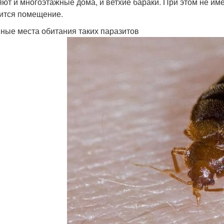
яют и многоэтажные дома, и ветхие бараки. При этом не им
ится помещение.
ные места обитания таких паразитов