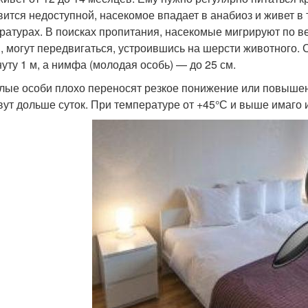
вится недоступной, насекомое впадает в анабиоз и живет в
ратурах. В поисках пропитания, насекомые мигрируют по 
, могут передвигаться, устроившись на шерсти животного. 
нуту 1 м, а нимфа (молодая особь) — до 25 см.
лые особи плохо переносят резкое понижение или повышени
вут дольше суток. При температуре от +45°С и выше имаго и