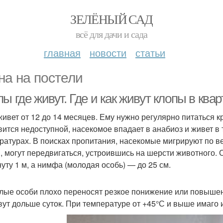
ЗЕЛЁНЫЙ САД
всё для дачи и сада
главная
новости
статьи
на на постели
ы где живут. Где и как живут клопы в ква
живет от 12 до 14 месяцев. Ему нужно регулярно питаться 
вится недоступной, насекомое впадает в анабиоз и живет в
ратурах. В поисках пропитания, насекомые мигрируют по 
, могут передвигаться, устроившись на шерсти животного. 
нуту 1 м, а нимфа (молодая особь) — до 25 см.
лые особи плохо переносят резкое понижение или повышени
вут дольше суток. При температуре от +45°С и выше имаго и