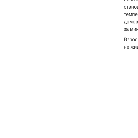
стано
темпе
домов
за ми
Взрос
не жи