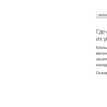
читат
Где 
их 
Клопы
мегап
засел
наход
Основ