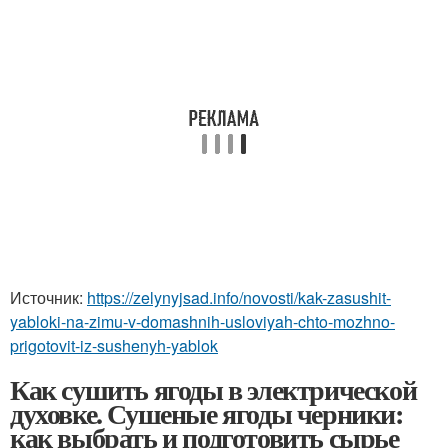
Источник:
https://zelynyjsad.info/novosti/kak-zasushit-
yabloki-na-zimu-v-domashnih-usloviyah-chto-mozhno-
prigotovit-iz-sushenyh-yablok
Как сушить ягоды в электрической
духовке. Сушеные ягоды черники:
как выбрать и подготовить сырье