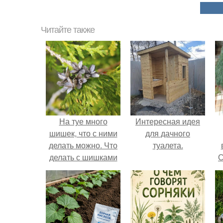
Читайте также
На туе много
Интересная идея
шишек, что с ними
для дачного
делать можно. Что
туалета.
делать с шишками
С
на туе?