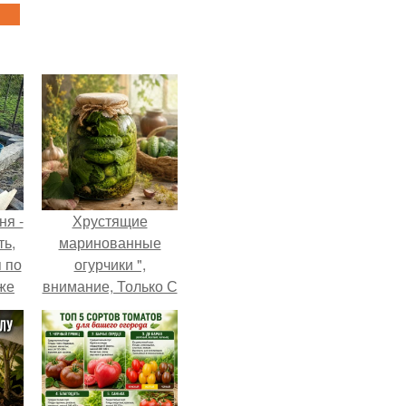
ня -
Хрустящие
ть,
маринованные
я по
огурчики ",
уже
внимание, Только С
Грядки".