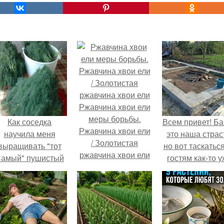
Ржавчина хвои ели
меры борьбы.
Как соседка
Всем привет! Ба
Ржавчина хвои ели
научила меня
это наша страс
/ Золотистая
выращивать "тот
но вот таскатьс
ржавчина хвои ели
амый" пушистый
гостям как-то 
укроп.
надоело.