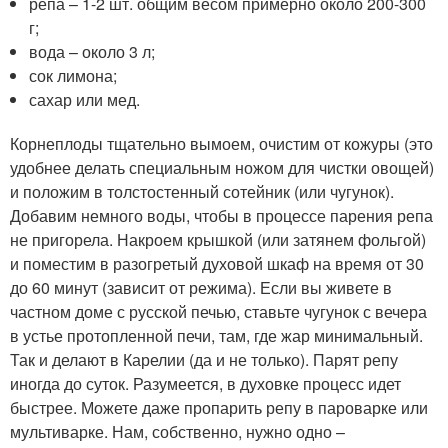
репа – 1-2 шт. общим весом примерно около 200-300
г;
вода – около 3 л;
сок лимона;
сахар или мед.
Корнеплоды тщательно вымоем, очистим от кожуры (это
удобнее делать специальным ножом для чистки овощей)
и положим в толстостенный сотейник (или чугунок).
Добавим немного воды, чтобы в процессе парения репа
не пригорела. Накроем крышкой (или затянем фольгой)
и поместим в разогретый духовой шкаф на время от 30
до 60 минут (зависит от режима). Если вы живете в
частном доме с русской печью, ставьте чугунок с вечера
в устье протопленной печи, там, где жар минимальный.
Так и делают в Карелии (да и не только). Парят репу
иногда до суток. Разумеется, в духовке процесс идет
быстрее. Можете даже пропарить репу в пароварке или
мультиварке. Нам, собственно, нужно одно –