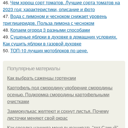
46.
Чем хорош сорт томатов. Лучшие сорта томатов на
2023 год: характеристики, описание и фото
47.
Вода с лимоном и чесноком снижает уровень
триглицеридов. Польза лимона с чесноком
48.
Копаем огород 3 разными способами
49.
Сушеные яблоки в духовке в домашних условиях.
Как сушить яблоки в газовой духовке
50.
ТОП-10 лучших мотоблоков по цене.
Популярные материалы
Как выбрать саженцы гортензии
Картофель под смородину удобрение смородины
осенью. Подкормка смородины картофельными
очистками
Замиокулькас желтеют и сохнут листья. Почему
листочки меняют свой окрас
Как соседка научила меня выращивать "тот Самый"