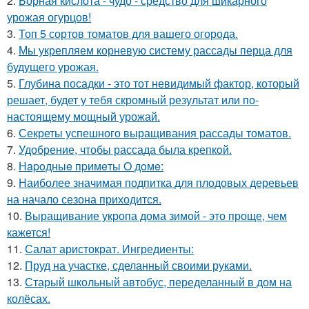
2.
Борная кислота - чудо - средство для шикарного
урожая огурцов!
3.
Топ 5 сортов томатов для вашего огорода.
4.
Мы укрепляем корневую систему рассады перца для
будущего урожая.
5.
Глубина посадки - это тот невидимый фактор, который
решает, будет у тебя скромный результат или по-
настоящему мощный урожай.
6.
Секреты успешного выращивания рассады томатов.
7.
Удобрение, чтобы рассада была крепкoй.
8.
Нapoдныe пpимeты O дoмe:
9.
Наиболее значимая подпитка для плодовых деревьев
на начало сезона приходится.
10.
Выращивание укропа дома зимой - это проще, чем
кажется!
11.
Салат аристократ. Ингредиенты:
12.
Пруд на участке, сделанный своими руками.
13.
Старый школьный автобус, переделанный в дом на
колёсах.