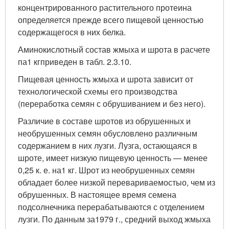
концентрированного растительного протеина
определяется прежде всего пищевой ценностью
содержащегося в них белка.
Аминокислотный состав жмыха и шрота в расчете
па
1 кг
приведен в табл. 2.3.10.
Пищевая ценность жмыха и шрота зависит от
технологической схемы его производства
(переработка семян с обрушиванием и без него).
Различие в составе шротов из обрушенных и
необрушенных семян обусловлено различным
содержанием в них лузги. Лузга, остающаяся в
шроте, имеет низкую пищевую ценность — менее
0,25 к. е. на
1 кг
. Шрот из необрушенных семян
обладает более низкой перевариваемостыо, чем из
обрушенных. В настоящее время семена
подсолнечника перерабатываются с отделением
лузги. По данным за
1979 г
., средний выход жмыха