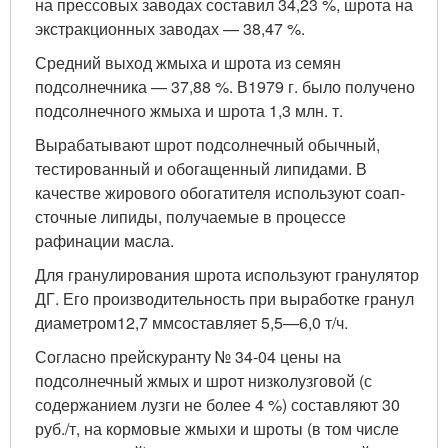
на прессовых заводах составил 34,23 %, шрота на
экстракционных заводах — 38,47 %.
Средний выход жмыха и шрота из семян
подсолнечника — 37,88 %. В
1979 г
. было получено
подсолнечного жмыха и шрота 1,3 млн. т.
Вырабатывают шрот подсолнечный обычный,
тестированный и обогащенный липидами. В
качестве жирового обогатителя используют соап-
сточные липиды, получаемые в процессе
рафинации масла.
Для гранулирования шрота используют гранулятор
ДГ. Его производительность при выработке гранул
диаметром
12,7 мм
составляет 5,5—6,0 т/ч.
Согласно прейскуранту № 34-04 цены на
подсолнечный жмых и шрот низколузговой (с
содержанием лузги не более 4 %) составляют 30
руб./т, на кормовые жмыхи и шроты (в том числе