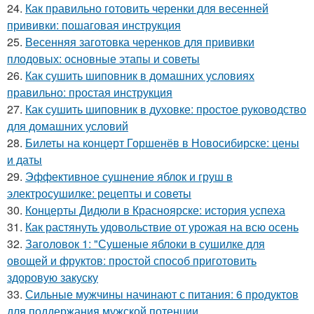
24.
Как правильно готовить черенки для весенней
прививки: пошаговая инструкция
25.
Весенняя заготовка черенков для прививки
плодовых: основные этапы и советы
26.
Как сушить шиповник в домашних условиях
правильно: простая инструкция
27.
Как сушить шиповник в духовке: простое руководство
для домашних условий
28.
Билеты на концерт Горшенёв в Новосибирске: цены
и даты
29.
Эффективное сушнение яблок и груш в
электросушилке: рецепты и советы
30.
Концерты Дидюли в Красноярске: история успеха
31.
Как растянуть удовольствие от урожая на всю осень
32.
Заголовок 1: "Сушеные яблоки в сушилке для
овощей и фруктов: простой способ приготовить
здоровую закуску
33.
Сильные мужчины начинают с питания: 6 продуктов
для поддержания мужской потенции