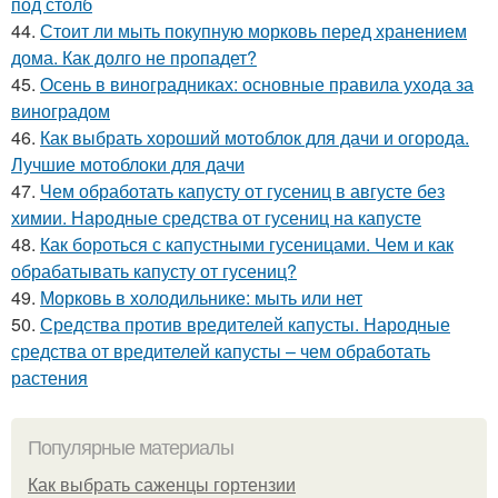
под столб
44.
Стоит ли мыть покупную морковь перед хранением
дома. Как долго не пропадет?
45.
Осень в виноградниках: основные правила ухода за
виноградом
46.
Как выбрать хороший мотоблок для дачи и огорода.
Лучшие мотоблоки для дачи
47.
Чем обработать капусту от гусениц в августе без
химии. Народные средства от гусениц на капусте
48.
Как бороться с капустными гусеницами. Чем и как
обрабатывать капусту от гусениц?
49.
Морковь в холодильнике: мыть или нет
50.
Средства против вредителей капусты. Народные
средства от вредителей капусты – чем обработать
растения
Популярные материалы
Как выбрать саженцы гортензии