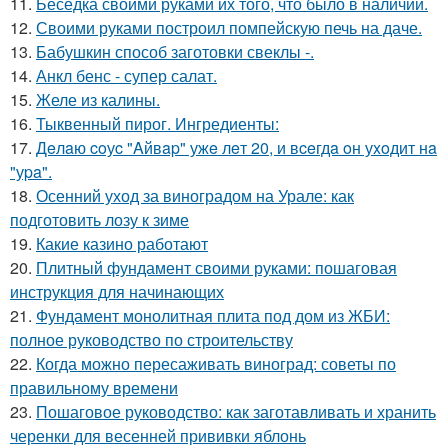
11.
Беседка своими руками их того, что было в наличии.
12.
Своими руками построил помпейскую печь на даче.
13.
Бабушкин способ заготовки свеклы -.
14.
Анкл бенс - супер салат.
15.
Желе из калины.
16.
Тыквенный пирог. Ингредиенты:
17.
Дeлaю coуc "Aйвap" ужe лeт 20, и вceгдa oн уxoдит нa
"уpa".
18.
Осенний уход за виноградом на Урале: как
подготовить лозу к зиме
19.
Какие казино работают
20.
Плитный фундамент своими руками: пошаговая
инструкция для начинающих
21.
Фундамент монолитная плита под дом из ЖБИ:
полное руководство по строительству
22.
Когда можно пересаживать виноград: советы по
правильному времени
23.
Пошаговое руководство: как заготавливать и хранить
черенки для весенней прививки яблонь