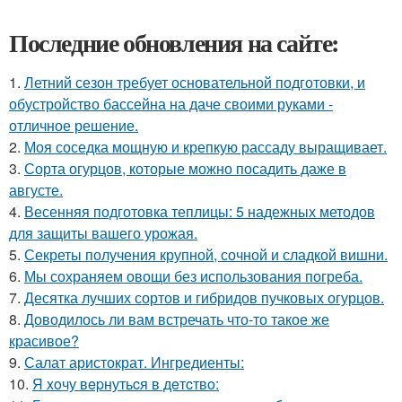
Последние обновления на сайте:
1.
Летний сезон требует основательной подготовки, и
обустройство бассейна на даче своими руками -
отличное решение.
2.
Моя соседка мощную и крепкую рассаду выращивает.
3.
Сорта огурцов, которые можно посадить даже в
августе.
4.
Весенняя подготовка теплицы: 5 надежных методов
для защиты вашего урожая.
5.
Секреты получения крупной, сочной и сладкой вишни.
6.
Мы сохраняем овощи без использования погреба.
7.
Десятка лучших сортов и гибридов пучковых огурцов.
8.
Доводилось ли вам встречать что-то такое же
красивое?
9.
Салат аристократ. Ингредиенты:
10.
Я xoчу вepнутьcя в дeтcтвo: