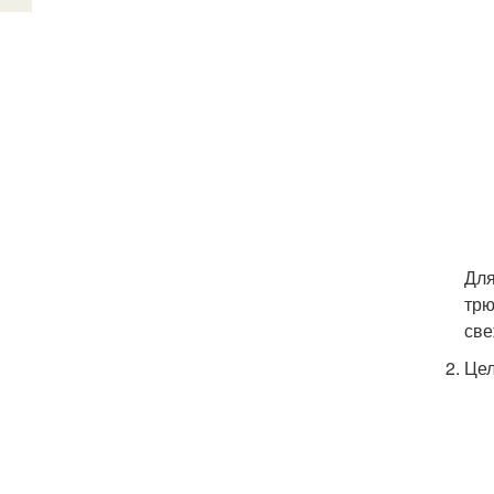
Для
трю
све
Це