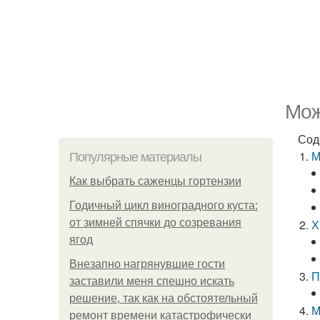
Мож
Сод
М
Популярные материалы
Как выбрать саженцы гортензии
Годичный цикл виноградного куста:
от зимней спячки до созревания
Х
ягод
Внезапно нагрянувшие гости
П
заставили меня спешно искать
решение, так как на обстоятельный
М
ремонт времени катастрофически