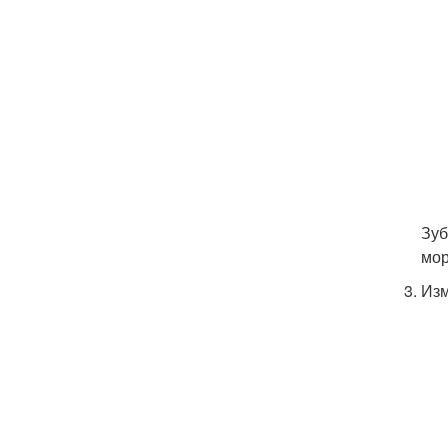
Зуб
мор
Изм