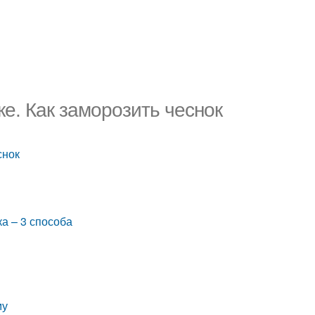
е. Как заморозить чеснок
снок
ка – 3 способа
му