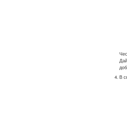
Чес
Дай
доб
В с