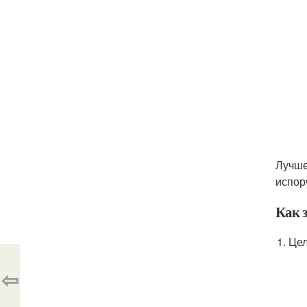
Лучше
испор
Как з
Цел
⇦