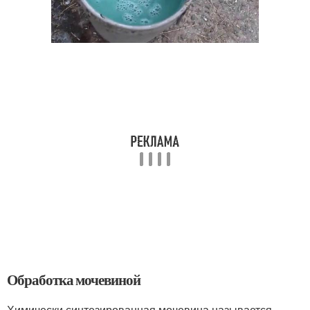
Обработка мочевиной
Химически синтезированная мочевина называется