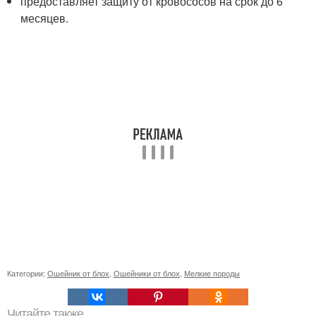
предоставляет защиту от кровососов на срок до 6
месяцев.
Категории:
Ошейник от блох
,
Ошейники от блох
,
Мелкие породы
Читайте также