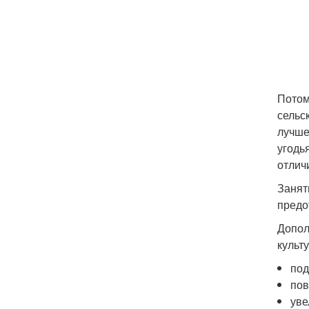
Потом
сельс
лучше
угодь
отлич
Занят
предо
Допол
культ
под
пов
уве