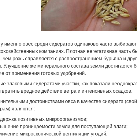
у именно овес среди сидератов одинаково часто выбирают 
кохозяйственных компаниях. Плотная вегетативная часть б
, чем рожь справляется с распространением бурьяна и дру
я. Улучшение же минерального состава земли достигается б
ие от применения готовых удобрений.
ые злаковыми сидератами участки, как показали неоднокр
твратить вредное действие ветра и интенсивных осадков.
нительными достоинствами овса в качестве сидерата (сво
урам) являются:
держка позитивных микроорганизмов;
ышение проницаемости земли для поступающей влаги;
личение микроскопической вентиляции угодий.