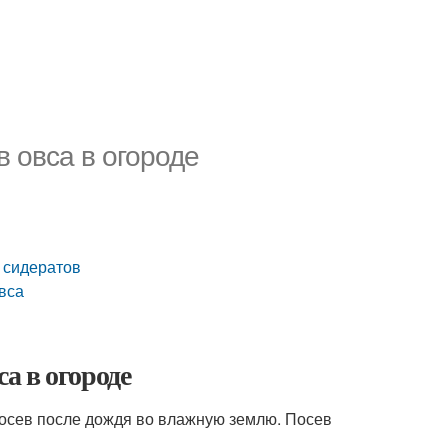
в овса в огороде
к сидератов
вса
са в огороде
осев после дождя во влажную землю. Посев