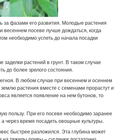
ь за фазами его развития. Молодые растения
ри весеннем посеве лучше дождаться, когда
этом необходимо успеть до начала посадки
 заделки растений в грунт. В таком случае
ть до более зрелого состояния.
регноя. В любом случае при весеннем и осеннем
в землю растения вместе с семенами прорастут и
вса является появление на нем бутонов, то
лую пользу. При его посеве необходимо заранее
у, а через время посадить овощные культуры.
овес быстрее разложился. Эта глубина может
я на тяжелы почвы – суглинки достаточно