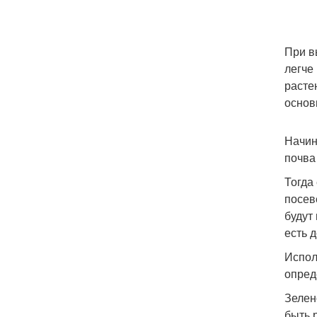
При в
легче
расте
основ
Начин
почва
Тогда
посев
будут
есть 
Испол
опред
Зелен
быть 