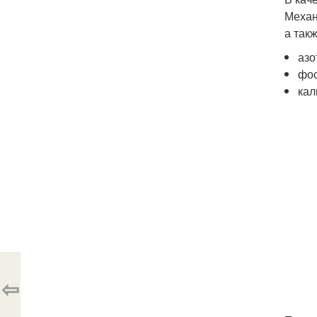
Механ
а так
азо
фо
кал
⇦