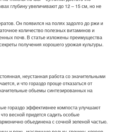
вах глубину увеличивают до 12 – 15 см, но не
атов. Он появился на полях задолго до ржи и
таточное количество полезных витаминов и
щенных почв. В статье изложены преимущества
е секреты получения хорошего урожая культуры.
стоянная, неустанная работа со значительными
чается, и что гораздо проще отказаться от
значительные объемы синтезированных на
рые гораздо эффективнее компоста улучшают
, что весной придется садить особые
гармонично объединена с сочной зеленой частью.
цу и рожь, масличную редьку, гречиху, клевер.