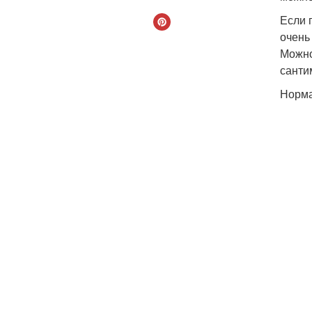
Если п
очень
Можно
санти
Норма