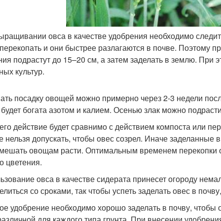
ыращивании овса в качестве удобрения необходимо следит
 перекопать и они быстрее разлагаются в почве. Поэтому п
ния подрастут до 15–20 см, а затем заделать в землю. При 
ных культур.
ать посадку овощей можно примерно через 2-3 недели после
 будет богата азотом и калием. Осенью злак можно подрасти
 его действие будет сравнимо с действием компоста или пе
е нельзя допускать, чтобы овес созрел. Иначе заделанные 
 мешать овощам расти. Оптимальным временем перекопки о
до цветения.
ьзование овса в качестве сидерата принесет огороду нема
елиться со сроками, так чтобы успеть заделать овес в почв
ое удобрение необходимо хорошо заделать в почву, чтобы 
различной для каждого типа грунта. При внесении удобрени