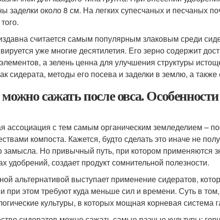
ны заделки около 8 см. На легких супесчаных и песчаных поч
того.
издавна считается самым популярным злаковым среди сидер
ивируется уже многие десятилетия. Его зерно содержит дос
элементов, а зелень ценна для улучшения структуры исто
как сидерата, методы его посева и заделки в землю, а такж
 можно сажать после овса. Особенности
я ассоциация с тем самым органическим земледелием – по
ествами компоста. Кажется, будто сделать это иначе не полу
о замысла. Но привычный путь, при котором применяются 
ах удобрений, создает продукт сомнительной полезности.
ной альтернативой выступает применение сидератов, кото
 и при этом требуют куда меньше сил и времени. Суть в том
логические культуры, в которых мощная корневая система 
естве сидератов можно сажать самые разные культуры: горчи