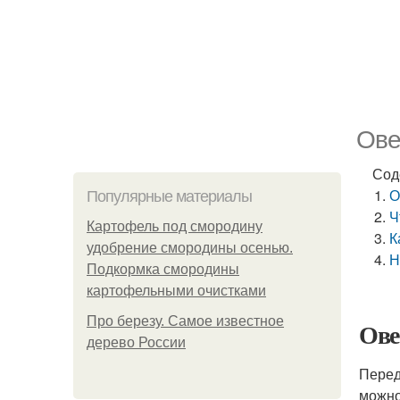
Ове
Сод
О
Популярные материалы
Ч
Картофель под смородину
К
удобрение смородины осенью.
Н
Подкормка смородины
картофельными очистками
Про березу. Самое известное
Ове
дерево России
Перед
можно