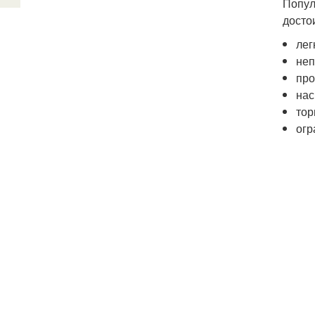
Попул
досто
лег
неп
про
нас
тор
огр