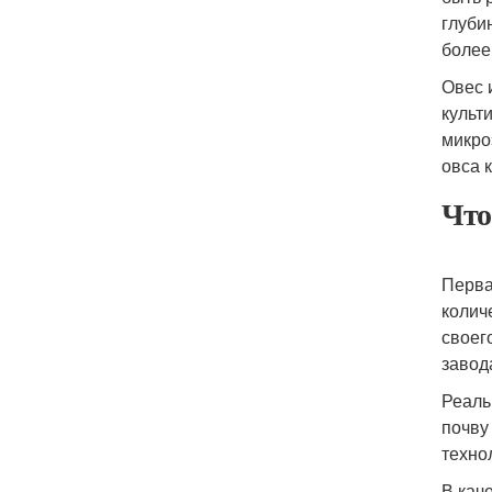
глуби
более 
Овес 
культ
микро
овса 
Что
Перва
колич
своег
завод
Реаль
почву
техно
В кач