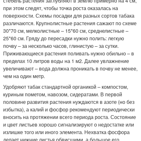
стебель растения заглубляют в землю примерно на 4 см,
при этом следят, чтобы точка роста оказалась на
поверхности. Схемы посадки для разных сортов табака
различаются. Крупнолистные растения сажают по схеме
30*70 см, мелколистные – 15*60 см, среднелистные –
25*60 см. Гряду до пересадки нужно полить: легкую
почву – за несколько часов, глинистую – за сутки.
Приживающиеся растения поливать нужно обильно – в
пределах 10 литров воды на 1 м
2
. Далее увлажнение
увеличивают – вода должна проникать в почву не менее,
чем на один метр.
Удобряют табак стандартной органикой – компостом,
куриным пометом, навозом, сидератами. В первой
половине развития растения нуждаются в азоте (но без
избытка), а калий и фосфор рекомендуют периодически
вносить на протяжении всего периода роста. Состояние
и цвет листьев хорошо сигнализируют о недостатке или
излишке того или иного элемента. Нехватка фосфора
делает нижние листья обвисшими, а большое его