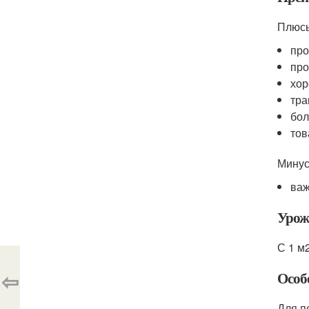
Плюс
про
про
хор
тра
бол
тов
Минус
важ
Урож
С 1 м2
⇦
Особ
Для п