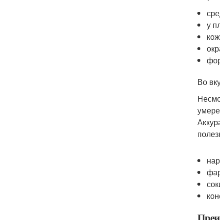
сре
у п
кож
окр
фор
Во вк
Несмо
умере
Аккур
полез
нар
фа
сок
кон
Преи