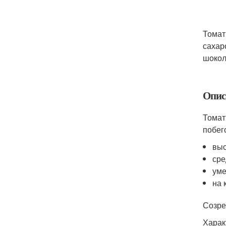
Томат
сахар
шокол
Опис
Томат
побег
выс
сре
уме
на 
Созре
Харак