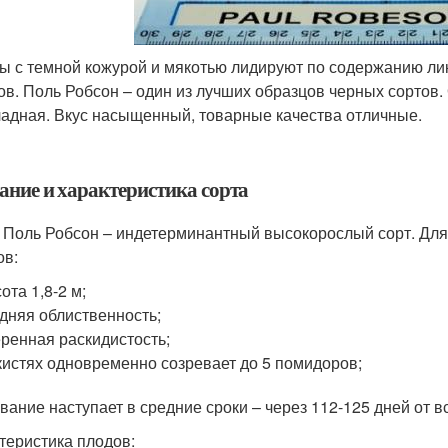
ы с темной кожурой и мякотью лидируют по содержанию лик
ов. Поль Робсон – один из лучших образцов черных сортов.
адная. Вкус насыщенный, товарные качества отличные.
ание и характеристика сорта
 Поль Робсон – индетерминантный высокорослый сорт. Для
ов:
ота 1,8-2 м;
дняя облиственность;
ренная раскидистость;
кистях одновременно созревает до 5 помидоров;
вание наступает в средние сроки – через 112-125 дней от в
теристика плодов: