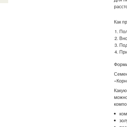
расст
Как п
Пол
Вно
Под
При
Форми
Семен
«Корн
Какую
можно
компо
ком
зол