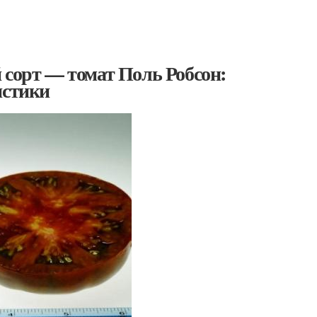
 сорт — томат Поль Робсон:
истики