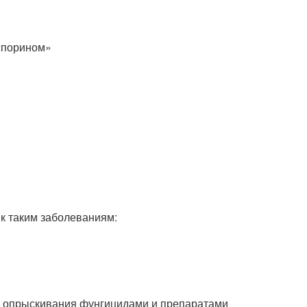
спорином»
 к таким заболеваниям:
о опрыскивания фунгицидами и препаратами