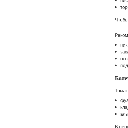
пес
тор
Чтобы
Реком
пик
зак
ос
под
Боле
Томат
фуз
кла
аль
В пер