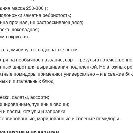
дняя масса 250-300 г;
лодоножки заметна ребристость;
ица прочная, не растрескивающаяся;
аска шоколадная;
ма округлая.
усе доминируют сладковатые нотки.
тря на необычное название, сорт – результат отечественн
нных широт для выращивания под пленкой. Но в южных рег
атные помидоры применяют универсально – и в свежие блюда
ных и питательных блюд:
езки, салаты, ассорти;
ршированные, тушеные овощи;
и и пасты, кетчупы и заправки;
сервированные, маринованные и соленые помидоры.
мущества и недостатки