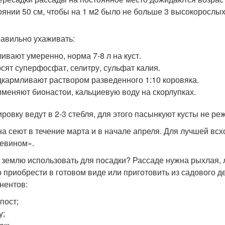
оянии 50 см, чтобы на 1 м2 было не больше 3 высокорослых
равильно ухаживать:
ивают умеренно, норма 7-8 л на куст.
сят суперфосфат, селитру, сульфат калия.
кармливают раствором разведенного 1:10 коровяка.
меняют бионастои, кальциевую воду на скорлупках.
ровку ведут в 2-3 стебля, для этого пасынкуют кусты не реж
а сеют в течение марта и в начале апреля. Для лучшей вс
евином».
 землю использовать для посадки? Рассаде нужна рыхлая, л
 приобрести в готовом виде или приготовить из садового д
нентов:
пост;
у;