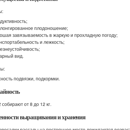
ы:
дуктивность;
лонгированное плодоношение;
ошая завязываемость в жаркую и прохладную погоду;
нспортабельность и лежкость;
езнеустойчивость;
арный вид.
ы:
ность подвязки, подкормки.
айность
 собирают от 8 до 12 кг.
енности выращивания и хранения
ересадки рассады на постоянное место дожидаются возраст