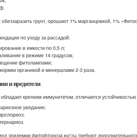
ок;
ф.
 обеззаразить грунт, орошают 1% марганцовкой, 1% «Фито
ендации по уходу за рассадой:
ирование в емкости по 0,5 л;
аливание в режиме 14 градусов;
вещение фитолампами;
кормки органикой и минералами 2-3 раза.
зни и вредители
 обладает крепким иммунитетом, отличается устойчивостью
ариозное увядание;
доспориоз;
тернариоз.
иод эпидемии фитофтороза кусты требуют дополнительног