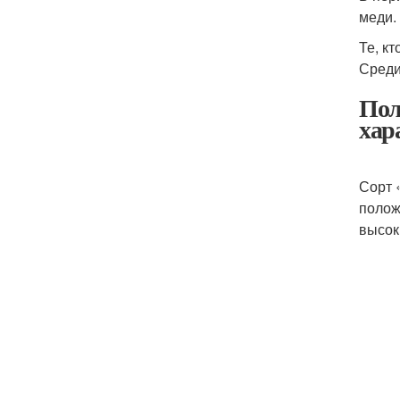
меди.
Те, к
Среди
Пол
хар
Сорт 
полож
высок