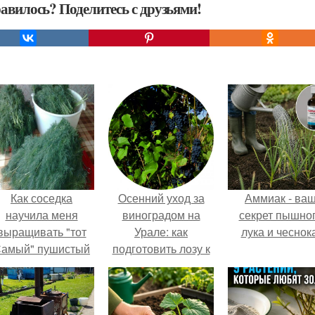
авилось? Поделитесь с друзьями!
Как соседка
Осенний уход за
Аммиак - ва
научила меня
виноградом на
секрет пышно
выращивать "тот
Урале: как
лука и чеснока
амый" пушистый
подготовить лозу к
укроп.
зиме