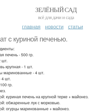
ЗЕЛЁНЫЙ САД
всё для дачи и сада
главная
новости
статьи
ат с куриной печенью.
диенты:
я печень - 500 гр.
2 шт.
вь крупная - 1 шт.
ы маринованные - 4 шт.
 4 шт.
100 гр.
ез.
лой: куриная печень на крупной терке + майонез.
лой: обжаренные лук с морковью.
лой: огурцы маринованные + майонез.