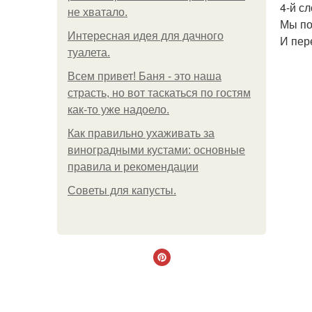
4-й сл
не хватало.
Мы по
Интересная идея для дачного
И пер
туалета.
Всем привет! Баня - это наша
страсть, но вот таскаться по гостям
как-то уже надоело.
Как правильно ухаживать за
виноградными кустами: основные
правила и рекомендации
Советы для капусты.