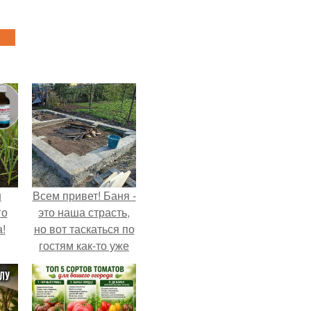
ш
Всем привет! Баня -
го
это наша страсть,
!
но вот таскаться по
гостям как-то уже
надоело.