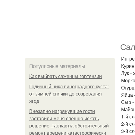
Сал
Ингре
Курина
Популярные материалы
Лук - 
Как выбрать саженцы гортензии
Морко
Годичный цикл виноградного куста:
Огурц
от зимней спячки до созревания
Яйца -
ягод
Сыр - 
Майон
Внезапно нагрянувшие гости
1-й с
заставили меня спешно искать
2-й с
решение, так как на обстоятельный
3-й с
ремонт времени катастрофически