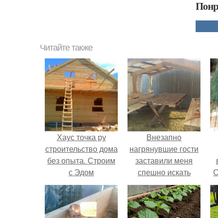
Понр
Читайте также
Хаус точка ру
Внезапно
строительство дома
нагрянувшие гости
без опыта. Строим
заставили меня
с Эдом
спешно искать
С
решение, так как на
обстоятельный
ремонт времени